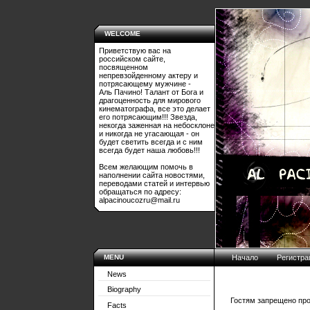
WELCOME
Приветствую вас на
российском сайте,
посвященном
непревзойденному актеру и
потрясающему мужчине -
Аль Пачино! Талант от Бога и
драгоценность для мирового
кинематографа, все это делает
его потрясающим!!! Звезда,
некогда заженная на небосклоне
и никогда не угасающая - он
будет светить всегда и с ним
всегда будет наша любовь!!!
Всем желающим помочь в
наполнении сайта новостями,
переводами статей и интервью
обращаться по адресу:
alpacinoucozru@mail.ru
MENU
Начало
Регистра
News
Biography
Гостям запрещено про
Facts