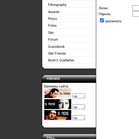
Filmography
Логин:
Awards
Пароль:
Press
запомнить
Fotos
Site
Forum
Guestbook
Site Friends
Book's Godfather
FRIENDS
Баннеры сайта:
POLL