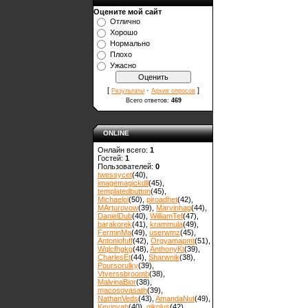
Оцените мой сайт
Отлично
Хорошо
Нормально
Плохо
Ужасно
[
·
]
Результаты
Архив опросов
Всего ответов:
469
ONLINE
Онлайн всего:
1
Гостей:
1
Пользователей:
0
twessycet
(40)
,
imagemagickdll
(45)
,
templatedbutton
(45)
,
Michaeloi
(50)
,
piroadhet
(42)
,
MArturovow
(39)
,
Marvinhag
(44)
,
DanielDub
(40)
,
WilliamTef
(47)
,
barakorek
(41)
,
krammula
(49)
,
FerminMa
(49)
,
userwmz
(45)
,
Antoniofuff
(42)
,
Orgyamapmt
(51)
,
Wqlcfhgkg
(48)
,
AnthonyKt
(39)
,
CharlesEt
(44)
,
Sharwnik
(38)
,
Poursorulky
(39)
,
Vtverssbroomb
(38)
,
MalvinaBior
(38)
,
macosovasath
(39)
,
NathanVeds
(43)
,
AmandaNut
(49)
,
Kevinvah
(40)
,
gikolus
(42)
,