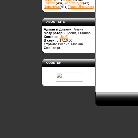
Lolitahic
(48)
,
RicardoPype
(43)
,
RobertWat
(41)
, [
Полный список
]
ABOUT SITE
Админ и Дизайн:
Алена
Модераторы:
[denis]
OXanna
Хостинг:
UcoZ
В сети:
с 17.10.06
Страна:
Россия, Москва
Спонсор:
COUNTER