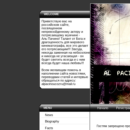
WELCOME
Приветствую вас на
российском сайте,
посвященном
непревзойденному актеру и
потрясающему мужчине -
Аль Пачино! Талант от Бога и
драгоценность для мирового
кинематографа, все это делает
его потрясающим!!! Звезда,
некогда заженная на небосклоне
и никогда не угасающая - он
будет светить всегда и с ним
всегда будет наша любовь!!!
Всем желающим помочь в
наполнении сайта новостями,
переводами статей и интервью
обращаться по адресу:
alpacinoucozru@mail.ru
MENU
Начало
Регистра
News
Biography
Гостям запрещено про
Facts