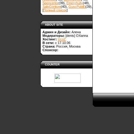
Spencertor
(39)
,
Emeryhulty
(48)
,
SafoGoritum
(40)
,
GuscPubiEi
(39)
,
[
Полный список
]
ABOUT SITE
Админ и Дизайн:
Алена
Модераторы:
[denis]
OXanna
Хостинг:
UcoZ
В сети:
с 17.10.06
Страна:
Россия, Москва
Спонсор:
COUNTER