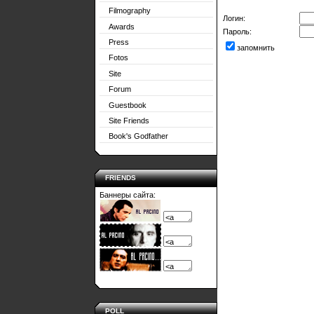
Filmography
Логин:
Awards
Пароль:
Press
запомнить
Fotos
Site
Forum
Guestbook
Site Friends
Book's Godfather
FRIENDS
Баннеры сайта:
POLL