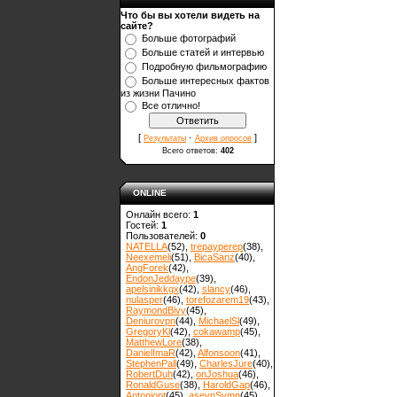
Что бы вы хотели видеть на
сайте?
Больше фотографий
Больше статей и интервью
Подробную фильмографию
Больше интересных фактов
из жизни Пачино
Все отлично!
[
·
]
Результаты
Архив опросов
Всего ответов:
402
ONLINE
Онлайн всего:
1
Гостей:
1
Пользователей:
0
NATELLA
(52)
,
trepayperep
(38)
,
Neexemeli
(51)
,
BicaSanz
(40)
,
AngForek
(42)
,
EndonJeddaype
(39)
,
apelsinikkgx
(42)
,
slancy
(46)
,
nulasper
(46)
,
torefozarem19
(43)
,
RaymondBivy
(45)
,
Deniurovpn
(44)
,
MichaelSl
(49)
,
GregoryKl
(42)
,
cokawamp
(45)
,
MatthewLore
(38)
,
DanielImaR
(42)
,
Alfonsoon
(41)
,
StephenPall
(49)
,
CharlesJure
(40)
,
RobertDuh
(42)
,
onJoshua
(46)
,
RonaldGuse
(38)
,
HaroldGap
(46)
,
Antoniopt
(45)
,
asevnSymn
(45)
,