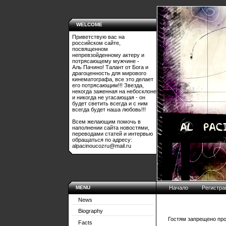
WELCOME
Приветствую вас на
российском сайте,
посвященном
непревзойденному актеру и
потрясающему мужчине -
Аль Пачино! Талант от Бога и
драгоценность для мирового
кинематографа, все это делает
его потрясающим!!! Звезда,
некогда заженная на небосклоне
и никогда не угасающая - он
будет светить всегда и с ним
всегда будет наша любовь!!!
Всем желающим помочь в
наполнении сайта новостями,
переводами статей и интервью
обращаться по адресу:
alpacinoucozru@mail.ru
MENU
Начало
Регистра
News
Biography
Гостям запрещено про
Facts