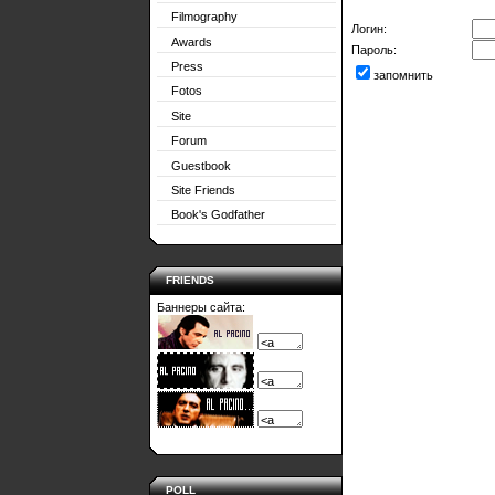
Filmography
Логин:
Awards
Пароль:
Press
запомнить
Fotos
Site
Forum
Guestbook
Site Friends
Book's Godfather
FRIENDS
Баннеры сайта:
POLL