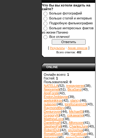
Что бы вы хотели видеть на
сайте?
Больше фотографий
Больше статей и интервью
Подробную фильмографию
Больше интересных фактов
из жизни Пачино
Все отлично!
[
·
]
Результаты
Архив опросов
Всего ответов:
402
ONLINE
Онлайн всего:
1
Гостей:
1
Пользователей:
0
NATELLA
(52)
,
trepayperep
(38)
,
Neexemeli
(51)
,
BicaSanz
(40)
,
AngForek
(42)
,
EndonJeddaype
(39)
,
apelsinikkgx
(42)
,
slancy
(46)
,
nulasper
(46)
,
torefozarem19
(43)
,
RaymondBivy
(45)
,
Deniurovpn
(44)
,
MichaelSl
(49)
,
GregoryKl
(42)
,
cokawamp
(45)
,
MatthewLore
(38)
,
DanielImaR
(42)
,
Alfonsoon
(41)
,
StephenPall
(49)
,
CharlesJure
(40)
,
RobertDuh
(42)
,
onJoshua
(46)
,
RonaldGuse
(38)
,
HaroldGap
(46)
,
Antoniopt
(45)
,
asevnSymn
(45)
,