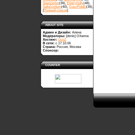
Spencertor
(39)
,
Emeryhulty
(48)
,
SafoGoritum
(40)
,
GuscPubiEi
(39)
,
[
Полный список
]
ABOUT SITE
Админ и Дизайн:
Алена
Модераторы:
[denis]
OXanna
Хостинг:
UcoZ
В сети:
с 17.10.06
Страна:
Россия, Москва
Спонсор:
COUNTER