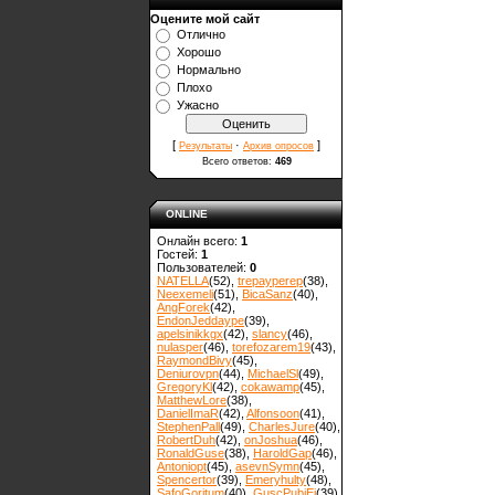
Оцените мой сайт
Отлично
Хорошо
Нормально
Плохо
Ужасно
[
·
]
Результаты
Архив опросов
Всего ответов:
469
ONLINE
Онлайн всего:
1
Гостей:
1
Пользователей:
0
NATELLA
(52)
,
trepayperep
(38)
,
Neexemeli
(51)
,
BicaSanz
(40)
,
AngForek
(42)
,
EndonJeddaype
(39)
,
apelsinikkgx
(42)
,
slancy
(46)
,
nulasper
(46)
,
torefozarem19
(43)
,
RaymondBivy
(45)
,
Deniurovpn
(44)
,
MichaelSl
(49)
,
GregoryKl
(42)
,
cokawamp
(45)
,
MatthewLore
(38)
,
DanielImaR
(42)
,
Alfonsoon
(41)
,
StephenPall
(49)
,
CharlesJure
(40)
,
RobertDuh
(42)
,
onJoshua
(46)
,
RonaldGuse
(38)
,
HaroldGap
(46)
,
Antoniopt
(45)
,
asevnSymn
(45)
,
Spencertor
(39)
,
Emeryhulty
(48)
,
SafoGoritum
(40)
,
GuscPubiEi
(39)
,