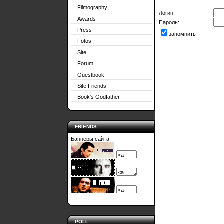
Filmography
Логин:
Awards
Пароль:
Press
запомнить
Fotos
Site
Forum
Guestbook
Site Friends
Book's Godfather
FRIENDS
Баннеры сайта:
POLL