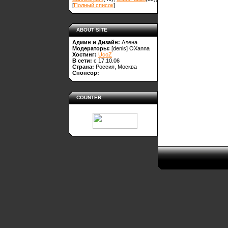
[
Полный список
]
ABOUT SITE
Админ и Дизайн:
Алена
Модераторы:
[denis]
OXanna
Хостинг:
UcoZ
В сети:
с 17.10.06
Страна:
Россия, Москва
Спонсор:
COUNTER