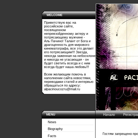
WELCOME
Приветствую вас на
российском сайте,
посвященном
непревзойденному актеру и
потрясающему мужчине -
Аль Пачино! Талант от Бога и
драгоценность для мирового
кинематографа, все это делает
его потрясающим!!! Звезда,
некогда заженная на небосклоне
и никогда не угасающая - он
будет светить всегда и с ним
всегда будет наша любовь!!!
Всем желающим помочь в
наполнении сайта новостями,
переводами статей и интервью
обращаться по адресу:
alpacinoucozru@mail.ru
MENU
Начало
Регистра
News
Biography
Гостям запрещено про
Facts