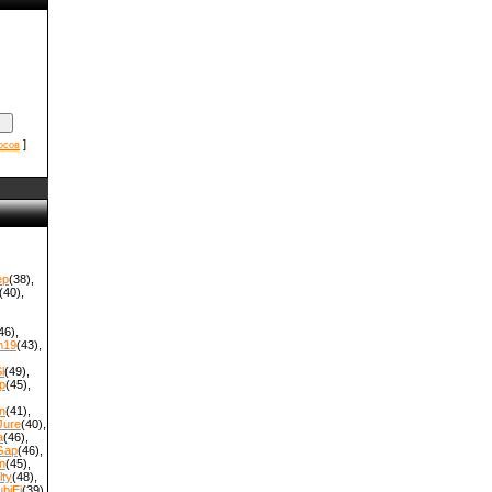
]
осов
ep
(38)
,
(40)
,
46)
,
m19
(43)
,
l
(49)
,
p
(45)
,
n
(41)
,
Jure
(40)
,
a
(46)
,
Gap
(46)
,
n
(45)
,
ty
(48)
,
biEi
(39)
,