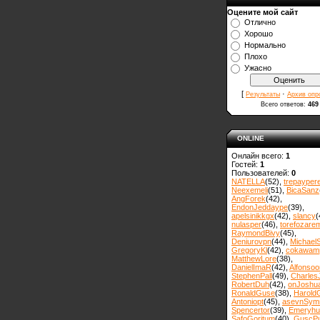
Оцените мой сайт
Отлично
Хорошо
Нормально
Плохо
Ужасно
[
·
Результаты
Архив опр
Всего ответов:
469
ONLINE
Онлайн всего:
1
Гостей:
1
Пользователей:
0
NATELLA
(52)
,
trepayper
Neexemeli
(51)
,
BicaSanz
AngForek
(42)
,
EndonJeddaype
(39)
,
apelsinikkgx
(42)
,
slancy
(
nulasper
(46)
,
torefozare
RaymondBivy
(45)
,
Deniurovpn
(44)
,
MichaelS
GregoryKl
(42)
,
cokawam
MatthewLore
(38)
,
DanielImaR
(42)
,
Alfonsoo
StephenPall
(49)
,
Charles
RobertDuh
(42)
,
onJoshu
RonaldGuse
(38)
,
Harold
Antoniopt
(45)
,
asevnSym
Spencertor
(39)
,
Emeryhul
SafoGoritum
(40)
,
GuscPu