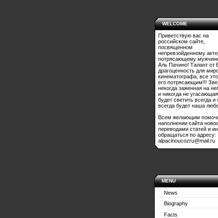
WELCOME
Приветствую вас на
российском сайте,
посвященном
непревзойденному акте
потрясающему мужчине
Аль Пачино! Талант от 
драгоценность для мир
кинематографа, все это
его потрясающим!!! Зве
некогда заженная на не
и никогда не угасающая
будет светить всегда и
всегда будет наша любо
Всем желающим помоч
наполнении сайта ново
переводами статей и и
обращаться по адресу:
alpacinoucozru@mail.ru
MENU
News
Biography
Facts