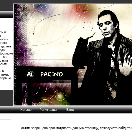
ру и
 -
Бога и
ового
 делает
зда,
босклоне
 - он
 с ним
вь!!!
ь в
стями,
нтервью
Начало
Регистрация
Вход
Гостям запрещено просматривать данную страницу, пожалуйста войдите н