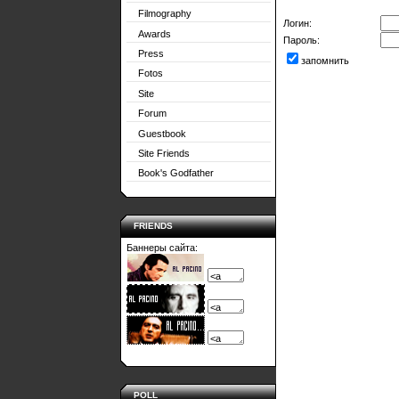
Filmography
Логин:
Awards
Пароль:
Press
запомнить
Fotos
Site
Forum
Guestbook
Site Friends
Book's Godfather
FRIENDS
Баннеры сайта:
POLL