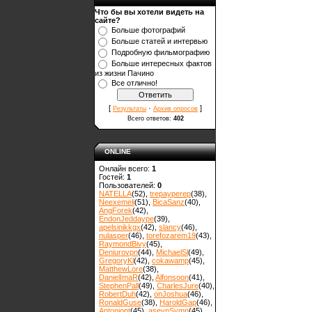
Что бы вы хотели видеть на
сайте?
Больше фотографий
Больше статей и интервью
Подробную фильмографию
Больше интересных фактов
из жизни Пачино
Все отлично!
[
·
]
Результаты
Архив опросов
Всего ответов:
402
ONLINE
Онлайн всего:
1
Гостей:
1
Пользователей:
0
NATELLA
(52)
,
trepayperep
(38)
,
Neexemeli
(51)
,
BicaSanz
(40)
,
AngForek
(42)
,
EndonJeddaype
(39)
,
apelsinikkgx
(42)
,
slancy
(46)
,
nulasper
(46)
,
torefozarem19
(43)
,
RaymondBivy
(45)
,
Deniurovpn
(44)
,
MichaelSl
(49)
,
GregoryKl
(42)
,
cokawamp
(45)
,
MatthewLore
(38)
,
DanielImaR
(42)
,
Alfonsoon
(41)
,
StephenPall
(49)
,
CharlesJure
(40)
,
RobertDuh
(42)
,
onJoshua
(46)
,
RonaldGuse
(38)
,
HaroldGap
(46)
,
Antoniopt
(45)
,
asevnSymn
(45)
,