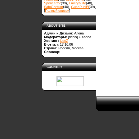
Spencertor
(39)
,
Emeryhulty
(48)
,
SafoGoritum
(40)
,
GuscPubiEi
(39)
,
[
Полный список
]
ABOUT SITE
Админ и Дизайн:
Алена
Модераторы:
[denis]
OXanna
Хостинг:
UcoZ
В сети:
с 17.10.06
Страна:
Россия, Москва
Спонсор:
COUNTER