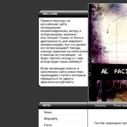
WELCOME
Приветствую вас на
российском сайте,
посвященном
непревзойденному актеру и
потрясающему мужчине -
Аль Пачино! Талант от Бога и
драгоценность для мирового
кинематографа, все это делает
его потрясающим!!! Звезда,
некогда заженная на небосклоне
и никогда не угасающая - он
будет светить всегда и с ним
всегда будет наша любовь!!!
Всем желающим помочь в
наполнении сайта новостями,
переводами статей и интервью
обращаться по адресу:
alpacinoucozru@mail.ru
MENU
Начало
Регистра
News
Biography
Гостям запрещено про
Facts