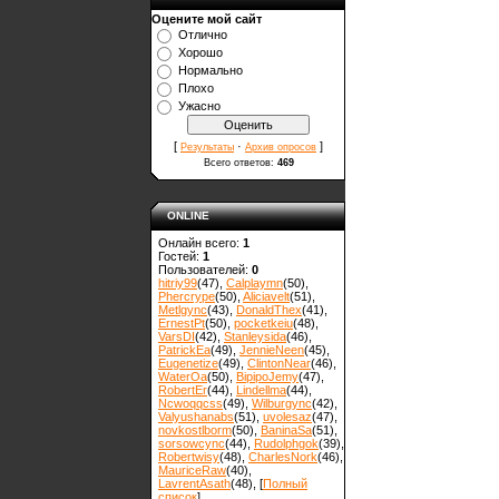
Оцените мой сайт
Отлично
Хорошо
Нормально
Плохо
Ужасно
[
·
]
Результаты
Архив опросов
Всего ответов:
469
ONLINE
Онлайн всего:
1
Гостей:
1
Пользователей:
0
hitriy99
(47)
,
Calplaymn
(50)
,
Phercrype
(50)
,
Aliciavelt
(51)
,
Metlgync
(43)
,
DonaldThex
(41)
,
ErnestPt
(50)
,
pocketkeiu
(48)
,
VarsDI
(42)
,
Stanleysida
(46)
,
PatrickEa
(49)
,
JennieNeen
(45)
,
Eugenetize
(49)
,
ClintonNear
(46)
,
WaterOa
(50)
,
BipipoJemy
(47)
,
RobertEr
(44)
,
Lindellma
(44)
,
Ncwoqqcss
(49)
,
Wilburgync
(42)
,
Valyushanabs
(51)
,
uvolesaz
(47)
,
novkostlborm
(50)
,
ВaninaSa
(51)
,
sorsowcync
(44)
,
Rudolphgok
(39)
,
Robertwisy
(48)
,
CharlesNork
(46)
,
MauriceRaw
(40)
,
LavrentAsath
(48)
, [
Полный
список
]