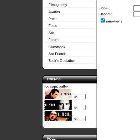
Filmography
Логин:
Awards
Пароль:
Press
запомнить
Fotos
Site
Forum
Guestbook
Site Friends
Book's Godfather
FRIENDS
Баннеры сайта:
POLL