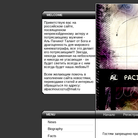
WELCOME
Приветствую вас на
российском сайте,
посвященном
непревзойденному актеру и
потрясающему мужчине -
Аль Пачино! Талант от Бога и
драгоценность для мирового
кинематографа, все это делает
его потрясающим!!! Звезда,
некогда заженная на небосклоне
и никогда не угасающая - он
будет светить всегда и с ним
всегда будет наша любовь!!!
Всем желающим помочь в
наполнении сайта новостями,
переводами статей и интервью
обращаться по адресу:
alpacinoucozru@mail.ru
MENU
Начало
Регистра
News
Biography
Гостям запрещено про
Facts