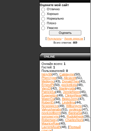
Оцените мой сайт
Отлично
Хорошо
Нормально
Плохо
Ужасно
[
·
]
Результаты
Архив опросов
Всего ответов:
469
ONLINE
Онлайн всего:
1
Гостей:
1
Пользователей:
0
hitriy99
(47)
,
Calplaymn
(50)
,
Phercrype
(50)
,
Aliciavelt
(51)
,
Metlgync
(43)
,
DonaldThex
(41)
,
ErnestPt
(50)
,
pocketkeiu
(48)
,
VarsDI
(42)
,
Stanleysida
(46)
,
PatrickEa
(49)
,
JennieNeen
(45)
,
Eugenetize
(49)
,
ClintonNear
(46)
,
WaterOa
(50)
,
BipipoJemy
(47)
,
RobertEr
(44)
,
Lindellma
(44)
,
Ncwoqqcss
(49)
,
Wilburgync
(42)
,
Valyushanabs
(51)
,
uvolesaz
(47)
,
novkostlborm
(50)
,
ВaninaSa
(51)
,
sorsowcync
(44)
,
Rudolphgok
(39)
,
Robertwisy
(48)
,
CharlesNork
(46)
,
MauriceRaw
(40)
,
LavrentAsath
(48)
, [
Полный
список
]