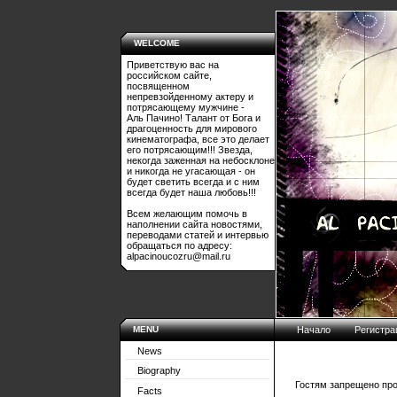
WELCOME
Приветствую вас на
российском сайте,
посвященном
непревзойденному актеру и
потрясающему мужчине -
Аль Пачино! Талант от Бога и
драгоценность для мирового
кинематографа, все это делает
его потрясающим!!! Звезда,
некогда заженная на небосклоне
и никогда не угасающая - он
будет светить всегда и с ним
всегда будет наша любовь!!!
Всем желающим помочь в
наполнении сайта новостями,
переводами статей и интервью
обращаться по адресу:
alpacinoucozru@mail.ru
MENU
Начало
Регистра
News
Biography
Гостям запрещено про
Facts