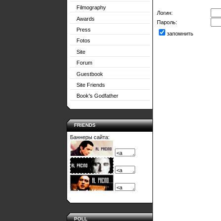
Filmography
Логин:
Awards
Пароль:
Press
запомнить
Fotos
Site
Forum
Guestbook
Site Friends
Book's Godfather
FRIENDS
Баннеры сайта:
POLL