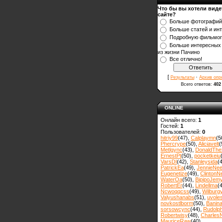
Что бы вы хотели виде
сайте?
Больше фотографий
Больше статей и ин
Подробную фильмо
Больше интересных
из жизни Пачино
Все отлично!
[
·
Результаты
Архив опр
Всего ответов:
402
ONLINE
Онлайн всего:
1
Гостей:
1
Пользователей:
0
hitriy99
(47)
,
Calplaymn
(5
Phercrype
(50)
,
Aliciavelt
(
Metlgync
(43)
,
DonaldThe
ErnestPt
(50)
,
pocketkeiu
VarsDI
(42)
,
Stanleysida
(
PatrickEa
(49)
,
JennieNe
Eugenetize
(49)
,
ClintonN
WaterOa
(50)
,
BipipoJem
RobertEr
(44)
,
Lindellma
(
Ncwoqqcss
(49)
,
Wilburg
Valyushanabs
(51)
,
uvole
novkostlborm
(50)
,
Вanin
sorsowcync
(44)
,
Rudolp
Robertwisy
(48)
,
Charles
MauriceRaw
(40)
,