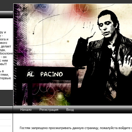
ру и
 -
Бога и
ового
 делает
зда,
босклоне
 - он
 с ним
вь!!!
ь в
стями,
нтервью
Начало
Регистрация
Вход
Гостям запрещено просматривать данную страницу, пожалуйста войдите н