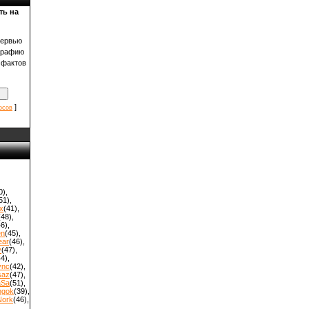
ть на
тервью
графию
 фактов
]
осов
0)
,
51)
,
x
(41)
,
(48)
,
46)
,
en
(45)
,
ear
(46)
,
y
(47)
,
44)
,
ync
(42)
,
saz
(47)
,
aSa
(51)
,
hgok
(39)
,
Nork
(46)
,