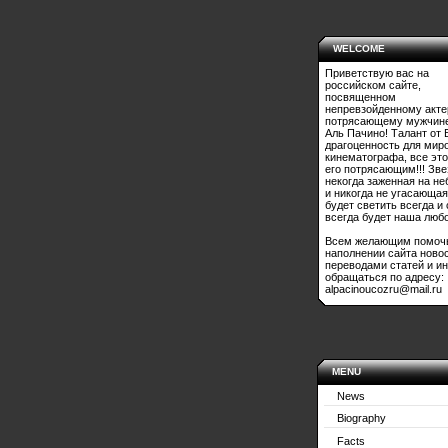
WELCOME
Приветствую вас на
российском сайте,
посвященном
непревзойденному акте
потрясающему мужчине
Аль Пачино! Талант от 
драгоценность для мир
кинематографа, все это
его потрясающим!!! Зве
некогда заженная на не
и никогда не угасающая
будет светить всегда и
всегда будет наша любо
Всем желающим помоч
наполнении сайта ново
переводами статей и и
обращаться по адресу:
alpacinoucozru@mail.ru
MENU
News
Biography
Facts