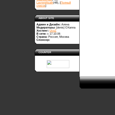
LavrentAsath
(48)
, [
Полный
список
]
ABOUT SITE
Админ и Дизайн:
Алена
Модераторы:
[denis]
OXanna
Хостинг:
UcoZ
В сети:
с 17.10.06
Страна:
Россия, Москва
Спонсор:
COUNTER