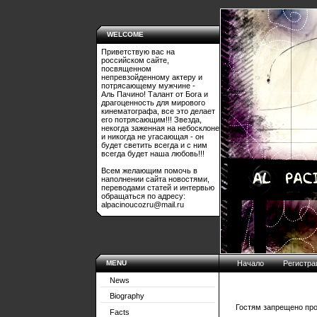
WELCOME
Приветствую вас на
российском сайте,
посвященном
непревзойденному актеру и
потрясающему мужчине -
Аль Пачино! Талант от Бога и
драгоценность для мирового
кинематографа, все это делает
его потрясающим!!! Звезда,
некогда заженная на небосклоне
и никогда не угасающая - он
будет светить всегда и с ним
всегда будет наша любовь!!!
Всем желающим помочь в
наполнении сайта новостями,
переводами статей и интервью
обращаться по адресу:
alpacinoucozru@mail.ru
MENU
Начало
Регистра
News
Biography
Гостям запрещено про
Facts