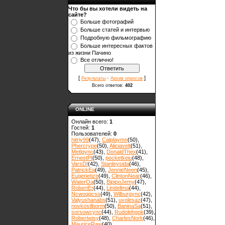
Что бы вы хотели видеть на
сайте?
Больше фотографий
Больше статей и интервью
Подробную фильмографию
Больше интересных фактов
из жизни Пачино
Все отлично!
[
·
]
Результаты
Архив опросов
Всего ответов:
402
ONLINE
Онлайн всего:
1
Гостей:
1
Пользователей:
0
hitriy99
(47)
,
Calplaymn
(50)
,
Phercrype
(50)
,
Aliciavelt
(51)
,
Metlgync
(43)
,
DonaldThex
(41)
,
ErnestPt
(50)
,
pocketkeiu
(48)
,
VarsDI
(42)
,
Stanleysida
(46)
,
PatrickEa
(49)
,
JennieNeen
(45)
,
Eugenetize
(49)
,
ClintonNear
(46)
,
WaterOa
(50)
,
BipipoJemy
(47)
,
RobertEr
(44)
,
Lindellma
(44)
,
Ncwoqqcss
(49)
,
Wilburgync
(42)
,
Valyushanabs
(51)
,
uvolesaz
(47)
,
novkostlborm
(50)
,
ВaninaSa
(51)
,
sorsowcync
(44)
,
Rudolphgok
(39)
,
Robertwisy
(48)
,
CharlesNork
(46)
,
MauriceRaw
(40)
,