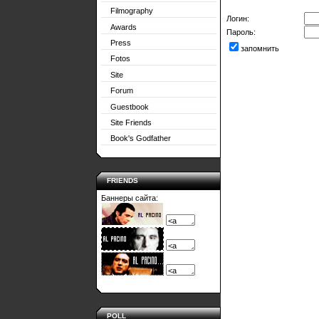
Filmography
Логин:
Awards
Пароль:
Press
запомнить
Fotos
Site
Forum
Guestbook
Site Friends
Book's Godfather
FRIENDS
Баннеры сайта:
POLL