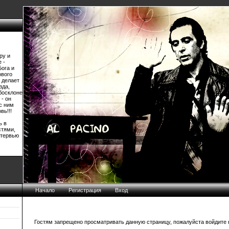
ру и
 -
Бога и
ового
 делает
зда,
босклоне
 - он
 с ним
вь!!!
ь в
стями,
нтервью
Начало
Регистрация
Вход
Гостям запрещено просматривать данную страницу, пожалуйста войдите н