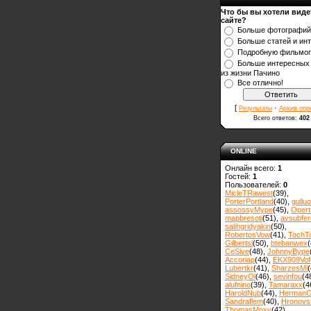
Что бы вы хотели виде
сайте?
Больше фотографий
Больше статей и ин
Подробную фильмо
Больше интересных
из жизни Пачино
Все отлично!
[
·
Результаты
Архив опр
Всего ответов:
402
ONLINE
Онлайн всего:
1
Гостей:
1
Пользователей:
0
MicleTRawest
(39)
,
PorterPortland
(40)
,
gulluo
assossyMype
(45)
,
Opert
mapbresoti
(51)
,
avsubfer
salihgridyakin
(50)
,
RobertosVow
(41)
,
TochT
Gilbertsl
(50)
,
btebanwex
(
CeSive
(48)
,
JohnnyBype
Accoriap
(44)
,
EKX909Vof
Lubertkr
(41)
,
SharzesMi
(
SidneyOl
(46)
,
sevinfou
(4
alufnino
(39)
,
Tamaraxx
(4
HaroldNub
(44)
,
Herman
Sandraflem
(40)
,
Hronovss
ThomasMoxy
(42)
,