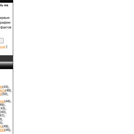
ть на
тервью
графию
 фактов
]
осов
lg
(43)
,
ech
(48)
,
e
(50)
,
oop
(44)
,
49)
,
(43)
,
(40)
,
47)
,
8)
,
6)
,
On
(49)
,
kii
(45)
,