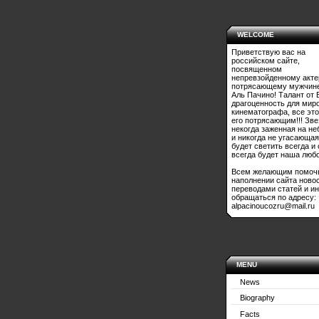
WELCOME
Приветствую вас на
российском сайте,
посвященном
непревзойденному акте
потрясающему мужчине
Аль Пачино! Талант от 
драгоценность для мир
кинематографа, все это
его потрясающим!!! Зве
некогда заженная на не
и никогда не угасающая
будет светить всегда и
всегда будет наша любо
Всем желающим помоч
наполнении сайта ново
переводами статей и и
обращаться по адресу:
alpacinoucozru@mail.ru
MENU
News
Biography
Facts