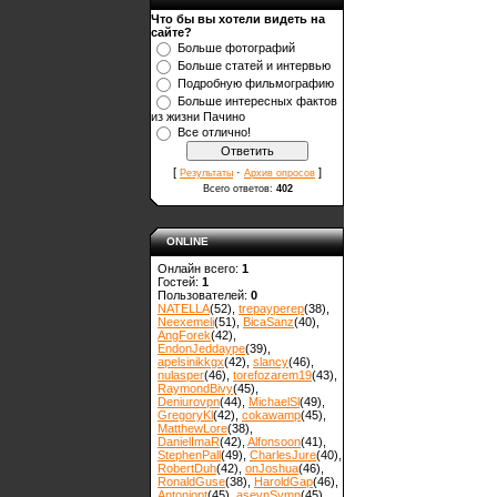
Что бы вы хотели видеть на
сайте?
Больше фотографий
Больше статей и интервью
Подробную фильмографию
Больше интересных фактов
из жизни Пачино
Все отлично!
[
·
]
Результаты
Архив опросов
Всего ответов:
402
ONLINE
Онлайн всего:
1
Гостей:
1
Пользователей:
0
NATELLA
(52)
,
trepayperep
(38)
,
Neexemeli
(51)
,
BicaSanz
(40)
,
AngForek
(42)
,
EndonJeddaype
(39)
,
apelsinikkgx
(42)
,
slancy
(46)
,
nulasper
(46)
,
torefozarem19
(43)
,
RaymondBivy
(45)
,
Deniurovpn
(44)
,
MichaelSl
(49)
,
GregoryKl
(42)
,
cokawamp
(45)
,
MatthewLore
(38)
,
DanielImaR
(42)
,
Alfonsoon
(41)
,
StephenPall
(49)
,
CharlesJure
(40)
,
RobertDuh
(42)
,
onJoshua
(46)
,
RonaldGuse
(38)
,
HaroldGap
(46)
,
Antoniopt
(45)
,
asevnSymn
(45)
,