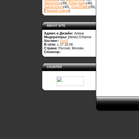
Spencertor
(39)
,
Emeryhulty
(48)
,
SafoGoritum
(40)
,
GuscPubiEi
(39)
,
[
Полный список
]
ABOUT SITE
Админ и Дизайн:
Алена
Модераторы:
[denis]
OXanna
Хостинг:
UcoZ
В сети:
с 17.10.06
Страна:
Россия, Москва
Спонсор:
COUNTER