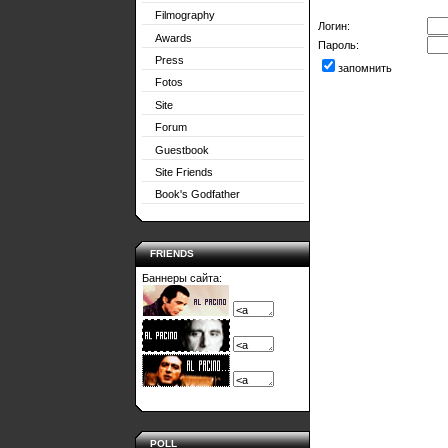
Filmography
Логин:
Awards
Пароль:
Press
запомнить
Fotos
Site
Forum
Guestbook
Site Friends
Book's Godfather
FRIENDS
Баннеры сайта:
POLL