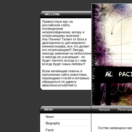
WELCOME
Приветствую вас на
российском сайте,
посвященном
непревзойденному актеру и
потрясающему мужчине -
Аль Пачино! Талант от Бога и
драгоценность для мирового
кинематографа, все это делает
его потрясающим!!! Звезда,
некогда заженная на небосклоне
и никогда не угасающая - он
будет светить всегда и с ним
всегда будет наша любовь!!!
Всем желающим помочь в
наполнении сайта новостями,
переводами статей и интервью
обращаться по адресу:
alpacinoucozru@mail.ru
MENU
Начало
Регистра
News
Biography
Гостям запрещено про
Facts