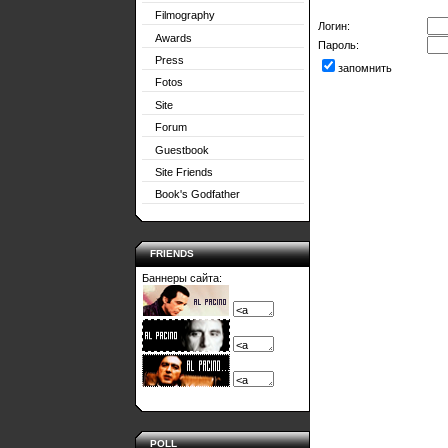
Filmography
Логин:
Awards
Пароль:
Press
запомнить
Fotos
Site
Forum
Guestbook
Site Friends
Book's Godfather
FRIENDS
Баннеры сайта:
POLL