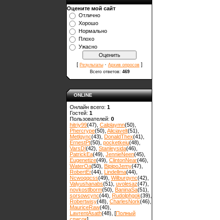
Оцените мой сайт
Отлично
Хорошо
Нормально
Плохо
Ужасно
[
·
]
Результаты
Архив опросов
Всего ответов:
469
ONLINE
Онлайн всего:
1
Гостей:
1
Пользователей:
0
hitriy99
(47)
,
Calplaymn
(50)
,
Phercrype
(50)
,
Aliciavelt
(51)
,
Metlgync
(43)
,
DonaldThex
(41)
,
ErnestPt
(50)
,
pocketkeiu
(48)
,
VarsDI
(42)
,
Stanleysida
(46)
,
PatrickEa
(49)
,
JennieNeen
(45)
,
Eugenetize
(49)
,
ClintonNear
(46)
,
WaterOa
(50)
,
BipipoJemy
(47)
,
RobertEr
(44)
,
Lindellma
(44)
,
Ncwoqqcss
(49)
,
Wilburgync
(42)
,
Valyushanabs
(51)
,
uvolesaz
(47)
,
novkostlborm
(50)
,
ВaninaSa
(51)
,
sorsowcync
(44)
,
Rudolphgok
(39)
,
Robertwisy
(48)
,
CharlesNork
(46)
,
MauriceRaw
(40)
,
LavrentAsath
(48)
, [
Полный
список
]