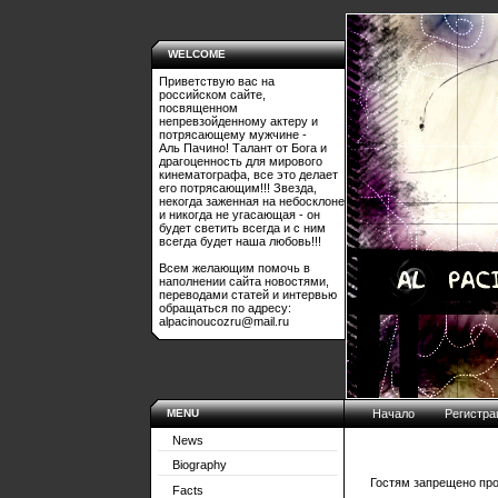
WELCOME
Приветствую вас на
российском сайте,
посвященном
непревзойденному актеру и
потрясающему мужчине -
Аль Пачино! Талант от Бога и
драгоценность для мирового
кинематографа, все это делает
его потрясающим!!! Звезда,
некогда заженная на небосклоне
и никогда не угасающая - он
будет светить всегда и с ним
всегда будет наша любовь!!!
Всем желающим помочь в
наполнении сайта новостями,
переводами статей и интервью
обращаться по адресу:
alpacinoucozru@mail.ru
MENU
Начало
Регистра
News
Biography
Гостям запрещено про
Facts