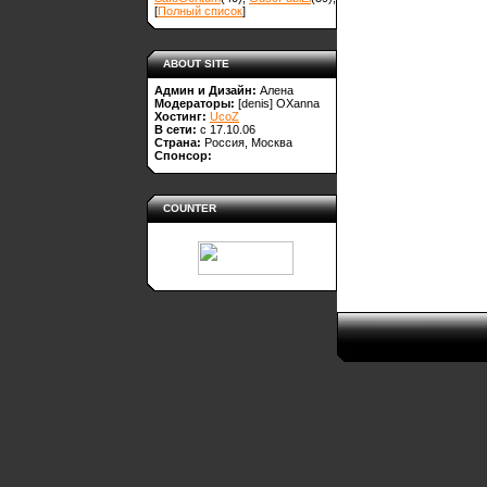
[
Полный список
]
ABOUT SITE
Админ и Дизайн:
Алена
Модераторы:
[denis]
OXanna
Хостинг:
UcoZ
В сети:
с 17.10.06
Страна:
Россия, Москва
Спонсор:
COUNTER