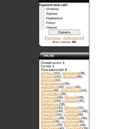
Оцените мой сайт
Отлично
Хорошо
Нормально
Плохо
Ужасно
[
·
]
Результаты
Архив опросов
Всего ответов:
469
ONLINE
Онлайн всего:
1
Гостей:
1
Пользователей:
0
NATELLA
(52)
,
trepayperep
(38)
,
Neexemeli
(51)
,
BicaSanz
(40)
,
AngForek
(42)
,
EndonJeddaype
(39)
,
apelsinikkgx
(42)
,
slancy
(46)
,
nulasper
(46)
,
torefozarem19
(43)
,
RaymondBivy
(45)
,
Deniurovpn
(44)
,
MichaelSl
(49)
,
GregoryKl
(42)
,
cokawamp
(45)
,
MatthewLore
(38)
,
DanielImaR
(42)
,
Alfonsoon
(41)
,
StephenPall
(49)
,
CharlesJure
(40)
,
RobertDuh
(42)
,
onJoshua
(46)
,
RonaldGuse
(38)
,
HaroldGap
(46)
,
Antoniopt
(45)
,
asevnSymn
(45)
,
Spencertor
(39)
,
Emeryhulty
(48)
,
SafoGoritum
(40)
,
GuscPubiEi
(39)
,