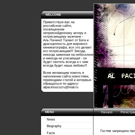
WELCOME
Приветствую вас на
российском сайте,
посвященном
непревзойденному актеру и
потрясающему мужчине -
Аль Пачино! Талант от Бога и
драгоценность для мирового
кинематографа, все это делает
его потрясающим!!! Звезда,
некогда заженная на небосклоне
и никогда не угасающая - он
будет светить всегда и с ним
всегда будет наша любовь!!!
Всем желающим помочь в
наполнении сайта новостями,
переводами статей и интервью
обращаться по адресу:
alpacinoucozru@mail.ru
MENU
Начало
Регистра
News
Biography
Гостям запрещено про
Facts