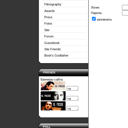
Filmography
Логин:
Awards
Пароль:
Press
запомнить
Fotos
Site
Forum
Guestbook
Site Friends
Book's Godfather
FRIENDS
Баннеры сайта:
POLL