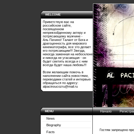
WELCOME
Приветствую вас на
российском сайте,
посвященном
непревзойденному актеру и
потрясающему мужчине -
Аль Пачино! Талант от Бога и
драгоценность для мирового
кинематографа, все это делает
его потрясающим!!! Звезда,
некогда заженная на небосклоне
и никогда не угасающая - он
будет светить всегда и с ним
всегда будет наша любовь!!!
Всем желающим помочь в
наполнении сайта новостями,
переводами статей и интервью
обращаться по адресу:
alpacinoucozru@mail.ru
MENU
Начало
Регистра
News
Biography
Гостям запрещено про
Facts