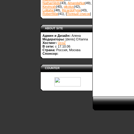
NathanVeds
(43)
,
AmandaNut
(49)
,
Kevinvah
(40)
,
gikolus
(42)
,
Lolitahic
(48)
,
RicardoPype
(43)
,
RobertWat
(41)
, [
Полный список
]
ABOUT SITE
Админ и Дизайн:
Алена
Модераторы:
[denis]
OXanna
Хостинг:
UcoZ
В сети:
с 17.10.06
Страна:
Россия, Москва
Спонсор:
COUNTER