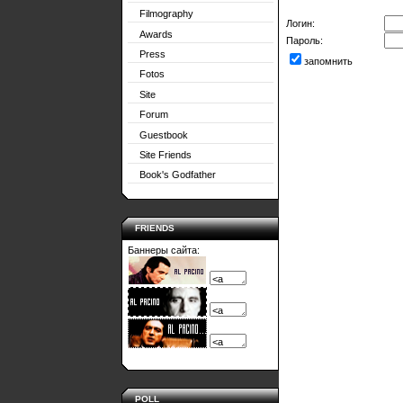
Filmography
Логин:
Awards
Пароль:
Press
запомнить
Fotos
Site
Forum
Guestbook
Site Friends
Book's Godfather
FRIENDS
Баннеры сайта:
POLL