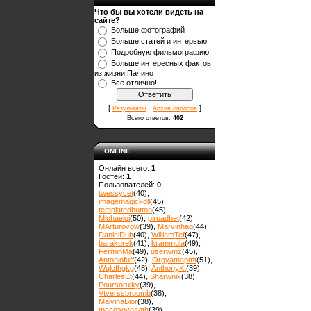
Что бы вы хотели видеть на
сайте?
Больше фотографий
Больше статей и интервью
Подробную фильмографию
Больше интересных фактов
из жизни Пачино
Все отлично!
[
·
]
Результаты
Архив опросов
Всего ответов:
402
ONLINE
Онлайн всего:
1
Гостей:
1
Пользователей:
0
twessycet
(40)
,
imagemagickdll
(45)
,
templatedbutton
(45)
,
Michaeloi
(50)
,
piroadhet
(42)
,
MArturovow
(39)
,
Marvinhag
(44)
,
DanielDub
(40)
,
WilliamTef
(47)
,
barakorek
(41)
,
krammula
(49)
,
FerminMa
(49)
,
userwmz
(45)
,
Antoniofuff
(42)
,
Orgyamapmt
(51)
,
Wqlcfhgkg
(48)
,
AnthonyKt
(39)
,
CharlesEt
(44)
,
Sharwnik
(38)
,
Poursorulky
(39)
,
Vtverssbroomb
(38)
,
MalvinaBior
(38)
,
macosovasath
(39)
,