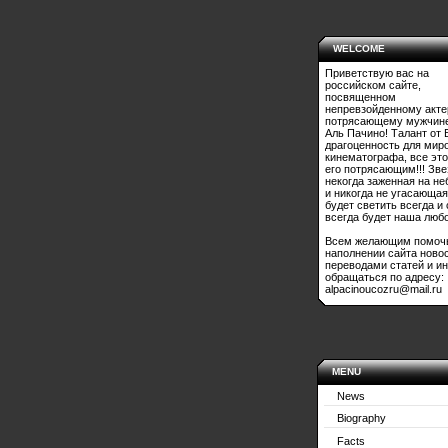
WELCOME
Приветствую вас на
российском сайте,
посвященном
непревзойденному акте
потрясающему мужчине
Аль Пачино! Талант от 
драгоценность для мир
кинематографа, все это
его потрясающим!!! Зве
некогда заженная на не
и никогда не угасающая
будет светить всегда и
всегда будет наша любо
Всем желающим помоч
наполнении сайта ново
переводами статей и и
обращаться по адресу:
alpacinoucozru@mail.ru
MENU
News
Biography
Facts