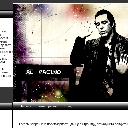
ру и
 -
Бога и
ового
 делает
зда,
босклоне
 - он
 с ним
вь!!!
ь в
стями,
нтервью
Начало
Регистрация
Вход
Гостям запрещено просматривать данную страницу, пожалуйста войдите н