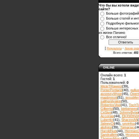
Что бы вы хотели виде
сайте?
Больше фотографий
Больше статей и ин
Подробную фильмо
Больше интересных
из жизни Пачино
Все отлично!
[
·
Результаты
Архив опр
Всего ответов:
402
ONLINE
Онлайн всего:
1
Гостей:
1
Пользователей:
0
MicleTRawest
(39)
,
PorterPortland
(40)
,
gulluo
assossyMype
(45)
,
Opert
mapbresoti
(51)
,
avsubfer
salihgridyakin
(50)
,
RobertosVow
(41)
,
TochT
Gilbertsl
(50)
,
btebanwex
(
CeSive
(48)
,
JohnnyBype
Accoriap
(44)
,
EKX909Vof
Lubertkr
(41)
,
SharzesMi
(
SidneyOl
(46)
,
sevinfou
(4
alufnino
(39)
,
Tamaraxx
(4
HaroldNub
(44)
,
Herman
Sandraflem
(40)
,
Hronovss
ThomasMoxy
(42)
,