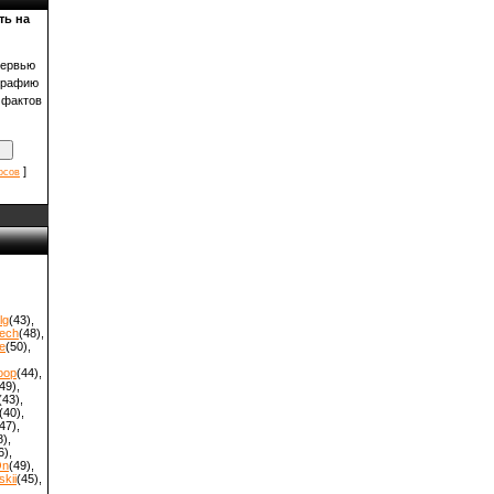
ть на
тервью
графию
 фактов
]
осов
lg
(43)
,
ech
(48)
,
e
(50)
,
oop
(44)
,
49)
,
(43)
,
(40)
,
47)
,
8)
,
6)
,
On
(49)
,
kii
(45)
,