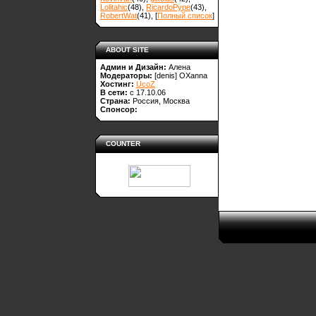
Lolitahic
(48)
,
RicardoPype
(43)
,
RobertWat
(41)
, [
Полный список
]
ABOUT SITE
Админ и Дизайн:
Алена
Модераторы:
[denis]
OXanna
Хостинг:
UcoZ
В сети:
с 17.10.06
Страна:
Россия, Москва
Спонсор:
COUNTER