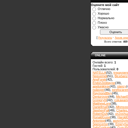
Оцените мой сайт
Отлично
Хорошо
Нормально
Плохо
Ужасно
[
·
Результаты
Архив опр
Всего ответов:
469
ONLINE
Онлайн всего:
1
Гостей:
1
Пользователей:
0
NATELLA
(52)
,
trepayper
Neexemeli
(51)
,
BicaSanz
AngForek
(42)
,
EndonJeddaype
(39)
,
apelsinikkgx
(42)
,
slancy
(
nulasper
(46)
,
torefozare
RaymondBivy
(45)
,
Deniurovpn
(44)
,
MichaelS
GregoryKl
(42)
,
cokawam
MatthewLore
(38)
,
DanielImaR
(42)
,
Alfonsoo
StephenPall
(49)
,
Charles
RobertDuh
(42)
,
onJoshu
RonaldGuse
(38)
,
Harold
Antoniopt
(45)
,
asevnSym
Spencertor
(39)
,
Emeryhul
SafoGoritum
(40)
,
GuscPu