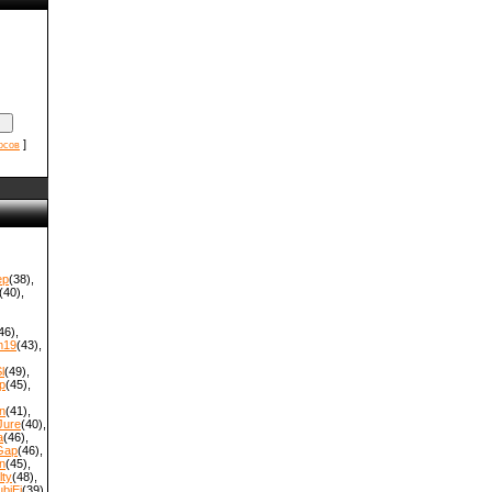
]
осов
ep
(38)
,
(40)
,
46)
,
m19
(43)
,
l
(49)
,
p
(45)
,
n
(41)
,
Jure
(40)
,
a
(46)
,
Gap
(46)
,
n
(45)
,
ty
(48)
,
biEi
(39)
,