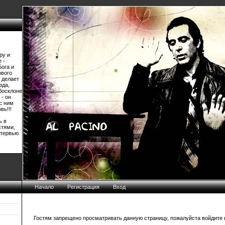
ру и
 -
Бога и
ового
 делает
зда,
босклоне
 - он
 с ним
вь!!!
ь в
стями,
нтервью
Начало
Регистрация
Вход
Гостям запрещено просматривать данную страницу, пожалуйста войдите н