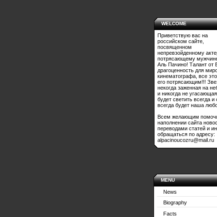
WELCOME
Приветствую вас на
российском сайте,
посвященном
непревзойденному акте
потрясающему мужчине
Аль Пачино! Талант от 
драгоценность для мир
кинематографа, все это
его потрясающим!!! Зве
некогда заженная на не
и никогда не угасающая
будет светить всегда и
всегда будет наша любо
Всем желающим помоч
наполнении сайта ново
переводами статей и и
обращаться по адресу:
alpacinoucozru@mail.ru
MENU
News
Biography
Facts