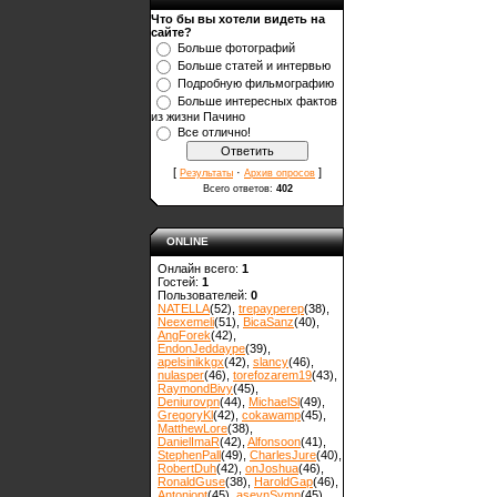
Что бы вы хотели видеть на
сайте?
Больше фотографий
Больше статей и интервью
Подробную фильмографию
Больше интересных фактов
из жизни Пачино
Все отлично!
[
·
]
Результаты
Архив опросов
Всего ответов:
402
ONLINE
Онлайн всего:
1
Гостей:
1
Пользователей:
0
NATELLA
(52)
,
trepayperep
(38)
,
Neexemeli
(51)
,
BicaSanz
(40)
,
AngForek
(42)
,
EndonJeddaype
(39)
,
apelsinikkgx
(42)
,
slancy
(46)
,
nulasper
(46)
,
torefozarem19
(43)
,
RaymondBivy
(45)
,
Deniurovpn
(44)
,
MichaelSl
(49)
,
GregoryKl
(42)
,
cokawamp
(45)
,
MatthewLore
(38)
,
DanielImaR
(42)
,
Alfonsoon
(41)
,
StephenPall
(49)
,
CharlesJure
(40)
,
RobertDuh
(42)
,
onJoshua
(46)
,
RonaldGuse
(38)
,
HaroldGap
(46)
,
Antoniopt
(45)
,
asevnSymn
(45)
,