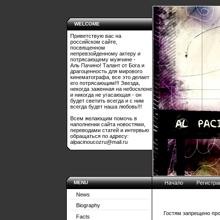
WELCOME
Приветствую вас на
российском сайте,
посвященном
непревзойденному актеру и
потрясающему мужчине -
Аль Пачино! Талант от Бога и
драгоценность для мирового
кинематографа, все это делает
его потрясающим!!! Звезда,
некогда заженная на небосклоне
и никогда не угасающая - он
будет светить всегда и с ним
всегда будет наша любовь!!!
Всем желающим помочь в
наполнении сайта новостями,
переводами статей и интервью
обращаться по адресу:
alpacinoucozru@mail.ru
MENU
Начало
Регистра
News
Biography
Гостям запрещено про
Facts