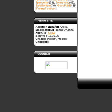
Spencertor
(39)
,
Emeryhulty
(48)
,
SafoGoritum
(40)
,
GuscPubiEi
(39)
,
[
Полный список
]
ABOUT SITE
Админ и Дизайн:
Алена
Модераторы:
[denis]
OXanna
Хостинг:
UcoZ
В сети:
с 17.10.06
Страна:
Россия, Москва
Спонсор:
COUNTER