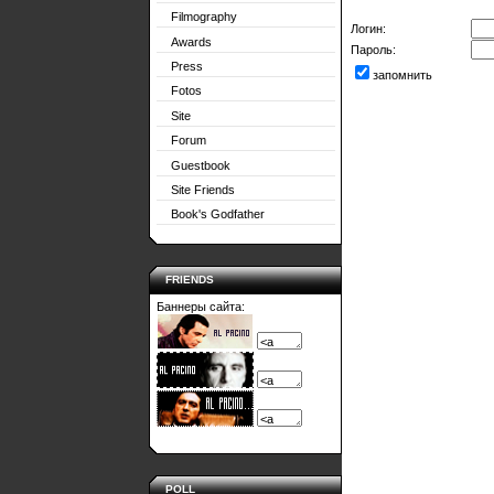
Filmography
Логин:
Awards
Пароль:
Press
запомнить
Fotos
Site
Forum
Guestbook
Site Friends
Book's Godfather
FRIENDS
Баннеры сайта:
POLL