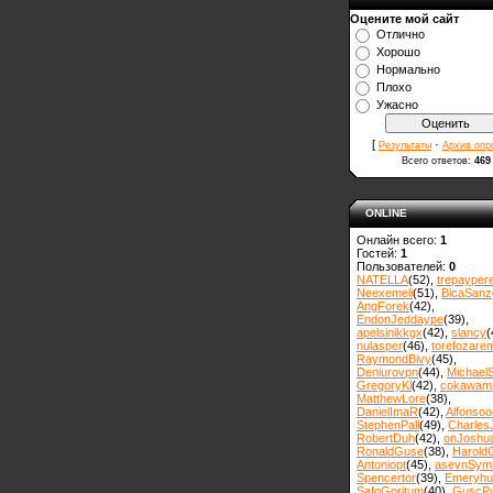
Оцените мой сайт
Отлично
Хорошо
Нормально
Плохо
Ужасно
[
·
Результаты
Архив опр
Всего ответов:
469
ONLINE
Онлайн всего:
1
Гостей:
1
Пользователей:
0
NATELLA
(52)
,
trepayper
Neexemeli
(51)
,
BicaSanz
AngForek
(42)
,
EndonJeddaype
(39)
,
apelsinikkgx
(42)
,
slancy
(
nulasper
(46)
,
torefozare
RaymondBivy
(45)
,
Deniurovpn
(44)
,
MichaelS
GregoryKl
(42)
,
cokawam
MatthewLore
(38)
,
DanielImaR
(42)
,
Alfonsoo
StephenPall
(49)
,
Charles
RobertDuh
(42)
,
onJoshu
RonaldGuse
(38)
,
Harold
Antoniopt
(45)
,
asevnSym
Spencertor
(39)
,
Emeryhul
SafoGoritum
(40)
,
GuscPu