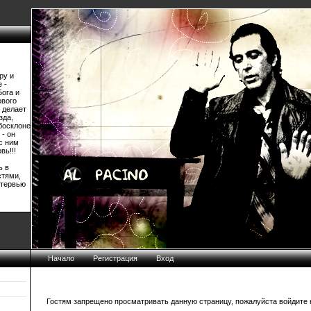
ру и
 -
Бога и
ового
 делает
зда,
босклоне
 - он
 с ним
вь!!!
ь в
стями,
нтервью
Начало
Регистрация
Вход
Гостям запрещено просматривать данную страницу, пожалуйста войдите н