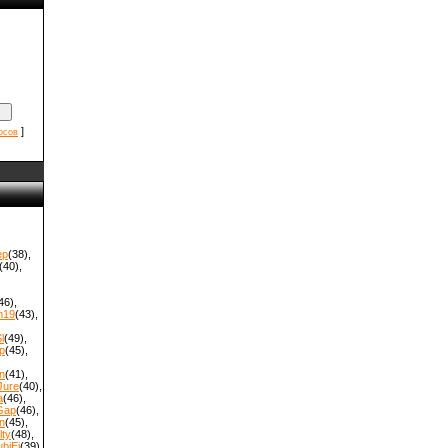
]
осов
ep
(38)
,
(40)
,
46)
,
m19
(43)
,
l
(49)
,
p
(45)
,
n
(41)
,
Jure
(40)
,
a
(46)
,
Gap
(46)
,
n
(45)
,
ty
(48)
,
biEi
(39)
,