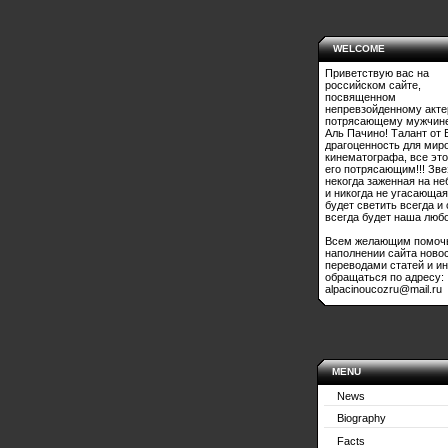
WELCOME
Приветствую вас на
российском сайте,
посвященном
непревзойденному акте
потрясающему мужчине
Аль Пачино! Талант от 
драгоценность для мир
кинематографа, все это
его потрясающим!!! Зве
некогда заженная на не
и никогда не угасающая
будет светить всегда и
всегда будет наша любо
Всем желающим помоч
наполнении сайта ново
переводами статей и и
обращаться по адресу:
alpacinoucozru@mail.ru
MENU
News
Biography
Facts