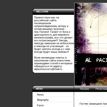
WELCOME
Приветствую вас на
российском сайте,
посвященном
непревзойденному актеру и
потрясающему мужчине -
Аль Пачино! Талант от Бога и
драгоценность для мирового
кинематографа, все это делает
его потрясающим!!! Звезда,
некогда заженная на небосклоне
и никогда не угасающая - он
будет светить всегда и с ним
всегда будет наша любовь!!!
Всем желающим помочь в
наполнении сайта новостями,
переводами статей и интервью
обращаться по адресу:
alpacinoucozru@mail.ru
MENU
Начало
Регистра
News
Biography
Гостям запрещено про
Facts