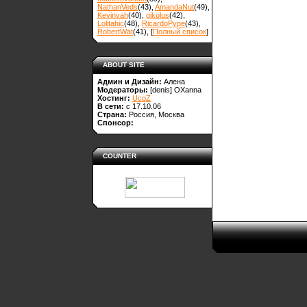
NathanVeds
(43)
,
AmandaNut
(49)
,
Kevinvah
(40)
,
gikolus
(42)
,
Lolitahic
(48)
,
RicardoPype
(43)
,
RobertWat
(41)
, [
Полный список
]
ABOUT SITE
Админ и Дизайн:
Алена
Модераторы:
[denis]
OXanna
Хостинг:
UcoZ
В сети:
с 17.10.06
Страна:
Россия, Москва
Спонсор:
COUNTER