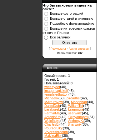
Что бы вы хотели видеть на
сайте?
Больше фотографий
Больше статей и интервью
Подробную фильмографию
Больше интересных фактов
из жизни Пачино
Все отлично!
[
·
]
Результаты
Архив опросов
Всего ответов:
402
ONLINE
Онлайн всего:
1
Гостей:
1
Пользователей:
0
twessycet
(40)
,
imagemagickdll
(45)
,
templatedbutton
(45)
,
Michaeloi
(50)
,
piroadhet
(42)
,
MArturovow
(39)
,
Marvinhag
(44)
,
DanielDub
(40)
,
WilliamTef
(47)
,
barakorek
(41)
,
krammula
(49)
,
FerminMa
(49)
,
userwmz
(45)
,
Antoniofuff
(42)
,
Orgyamapmt
(51)
,
Wqlcfhgkg
(48)
,
AnthonyKt
(39)
,
CharlesEt
(44)
,
Sharwnik
(38)
,
Poursorulky
(39)
,
Vtverssbroomb
(38)
,
MalvinaBior
(38)
,
macosovasath
(39)
,