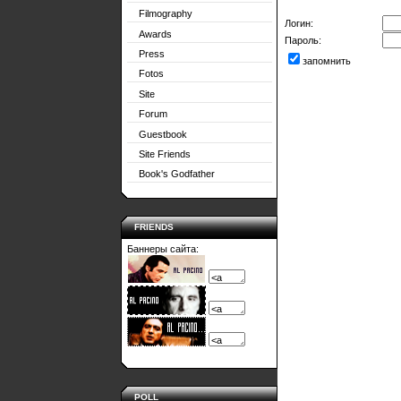
Filmography
Логин:
Awards
Пароль:
Press
запомнить
Fotos
Site
Forum
Guestbook
Site Friends
Book's Godfather
FRIENDS
Баннеры сайта:
POLL