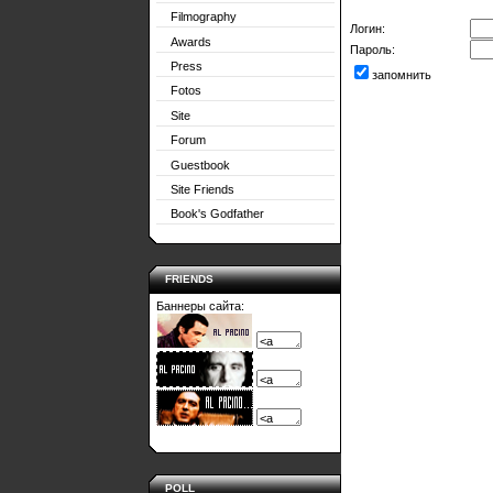
Filmography
Логин:
Awards
Пароль:
Press
запомнить
Fotos
Site
Forum
Guestbook
Site Friends
Book's Godfather
FRIENDS
Баннеры сайта:
POLL