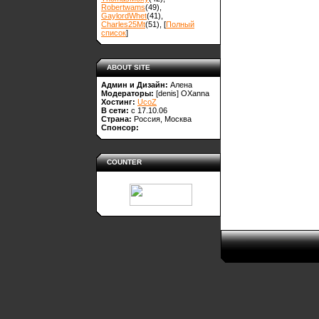
Robertwams
(49)
,
GaylordWhet
(41)
,
Charles25Mt
(51)
, [
Полный
список
]
ABOUT SITE
Админ и Дизайн:
Алена
Модераторы:
[denis]
OXanna
Хостинг:
UcoZ
В сети:
с 17.10.06
Страна:
Россия, Москва
Спонсор:
COUNTER