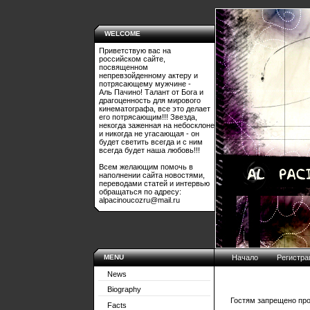
WELCOME
Приветствую вас на
российском сайте,
посвященном
непревзойденному актеру и
потрясающему мужчине -
Аль Пачино! Талант от Бога и
драгоценность для мирового
кинематографа, все это делает
его потрясающим!!! Звезда,
некогда заженная на небосклоне
и никогда не угасающая - он
будет светить всегда и с ним
всегда будет наша любовь!!!
Всем желающим помочь в
наполнении сайта новостями,
переводами статей и интервью
обращаться по адресу:
alpacinoucozru@mail.ru
MENU
Начало
Регистра
News
Biography
Гостям запрещено про
Facts