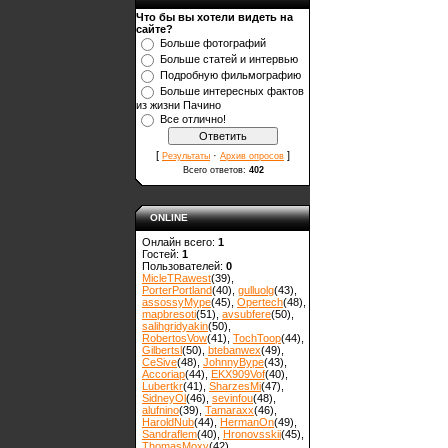
Что бы вы хотели видеть на
сайте?
Больше фотографий
Больше статей и интервью
Подробную фильмографию
Больше интересных фактов
из жизни Пачино
Все отлично!
[
·
]
Результаты
Архив опросов
Всего ответов:
402
ONLINE
Онлайн всего:
1
Гостей:
1
Пользователей:
0
MicleTRawest
(39)
,
PorterPortland
(40)
,
gulluolg
(43)
,
assossyMype
(45)
,
Opertech
(48)
,
mapbresoti
(51)
,
avsubfere
(50)
,
salihgridyakin
(50)
,
RobertosVow
(41)
,
TochToop
(44)
,
Gilbertsl
(50)
,
btebanwex
(49)
,
CeSive
(48)
,
JohnnyBype
(43)
,
Accoriap
(44)
,
EKX909Vof
(40)
,
Lubertkr
(41)
,
SharzesMi
(47)
,
SidneyOl
(46)
,
sevinfou
(48)
,
alufnino
(39)
,
Tamaraxx
(46)
,
HaroldNub
(44)
,
HermanOn
(49)
,
Sandraflem
(40)
,
Hronovsskii
(45)
,
ThomasMoxy
(42)
,