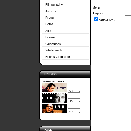
Filmography
Логин:
Awards
Пароль:
Press
запомнить
Fotos
Site
Forum
Guestbook
Site Friends
Book's Godfather
FRIENDS
Баннеры сайта:
POLL