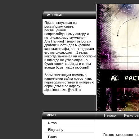
WELCOME
Приветствую вас на
российском сайте,
посвященном
непревзойденному актеру и
потрясающему мужчине -
Аль Пачино! Талант от Бога и
драгоценность для мирового
кинематографа, все это делает
его потрясающим!!! Звезда,
некогда заженная на небосклоне
и никогда не угасающая - он
будет светить всегда и с ним
всегда будет наша любовь!!!
Всем желающим помочь в
наполнении сайта новостями,
переводами статей и интервью
обращаться по адресу:
alpacinoucozru@mail.ru
MENU
Начало
Регистра
News
Biography
Гостям запрещено про
Facts