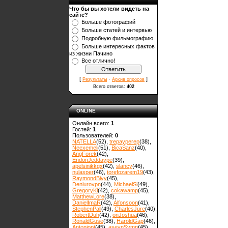
Что бы вы хотели видеть на
сайте?
Больше фотографий
Больше статей и интервью
Подробную фильмографию
Больше интересных фактов
из жизни Пачино
Все отлично!
[
·
]
Результаты
Архив опросов
Всего ответов:
402
ONLINE
Онлайн всего:
1
Гостей:
1
Пользователей:
0
NATELLA
(52)
,
trepayperep
(38)
,
Neexemeli
(51)
,
BicaSanz
(40)
,
AngForek
(42)
,
EndonJeddaype
(39)
,
apelsinikkgx
(42)
,
slancy
(46)
,
nulasper
(46)
,
torefozarem19
(43)
,
RaymondBivy
(45)
,
Deniurovpn
(44)
,
MichaelSl
(49)
,
GregoryKl
(42)
,
cokawamp
(45)
,
MatthewLore
(38)
,
DanielImaR
(42)
,
Alfonsoon
(41)
,
StephenPall
(49)
,
CharlesJure
(40)
,
RobertDuh
(42)
,
onJoshua
(46)
,
RonaldGuse
(38)
,
HaroldGap
(46)
,
Antoniopt
(45)
,
asevnSymn
(45)
,