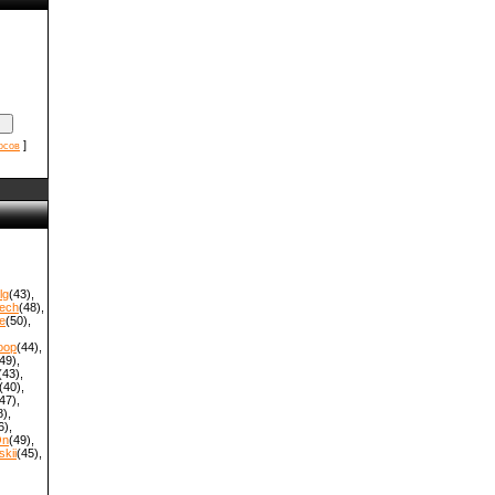
]
осов
lg
(43)
,
ech
(48)
,
e
(50)
,
oop
(44)
,
49)
,
(43)
,
(40)
,
47)
,
8)
,
6)
,
On
(49)
,
kii
(45)
,