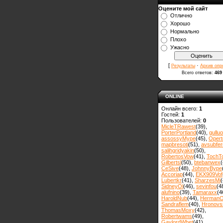
Оцените мой сайт
Отлично
Хорошо
Нормально
Плохо
Ужасно
[
·
Результаты
Архив опр
Всего ответов:
469
ONLINE
Онлайн всего:
1
Гостей:
1
Пользователей:
0
MicleTRawest
(39)
,
PorterPortland
(40)
,
gulluo
assossyMype
(45)
,
Opert
mapbresoti
(51)
,
avsubfer
salihgridyakin
(50)
,
RobertosVow
(41)
,
TochT
Gilbertsl
(50)
,
btebanwex
(
CeSive
(48)
,
JohnnyBype
Accoriap
(44)
,
EKX909Vof
Lubertkr
(41)
,
SharzesMi
(
SidneyOl
(46)
,
sevinfou
(4
alufnino
(39)
,
Tamaraxx
(4
HaroldNub
(44)
,
Herman
Sandraflem
(40)
,
Hronovss
ThomasMoxy
(42)
,
Robertwams
(49)
,
GaylordWhet
(41)
,