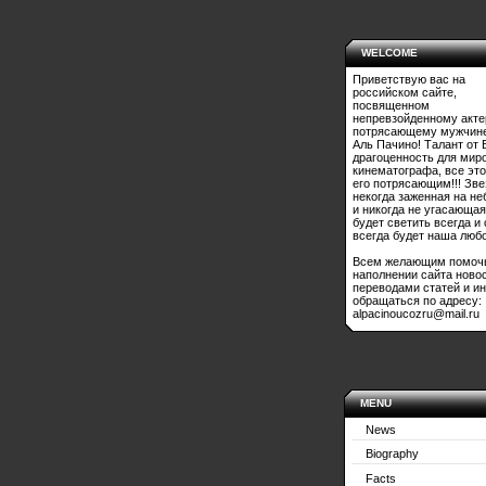
WELCOME
Приветствую вас на
российском сайте,
посвященном
непревзойденному акте
потрясающему мужчине
Аль Пачино! Талант от 
драгоценность для мир
кинематографа, все это
его потрясающим!!! Зве
некогда заженная на не
и никогда не угасающая
будет светить всегда и
всегда будет наша любо
Всем желающим помоч
наполнении сайта ново
переводами статей и и
обращаться по адресу:
alpacinoucozru@mail.ru
MENU
News
Biography
Facts