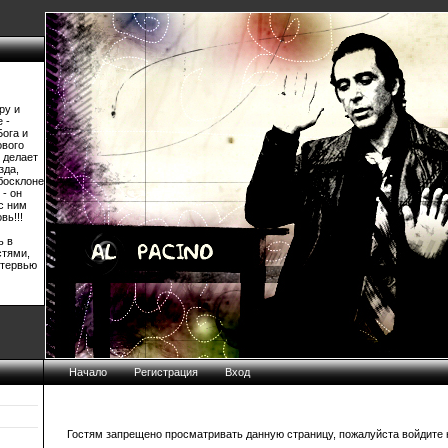
ру и
 -
Бога и
ового
 делает
зда,
босклоне
 - он
 с ним
вь!!!
ь в
стями,
нтервью
Начало
Регистрация
Вход
Гостям запрещено просматривать данную страницу, пожалуйста войдите н