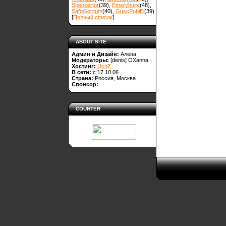
Spencertor
(39)
,
Emeryhulty
(48)
,
SafoGoritum
(40)
,
GuscPubiEi
(39)
,
[
Полный список
]
ABOUT SITE
Админ и Дизайн:
Алена
Модераторы:
[denis]
OXanna
Хостинг:
UcoZ
В сети:
с 17.10.06
Страна:
Россия, Москва
Спонсор:
COUNTER