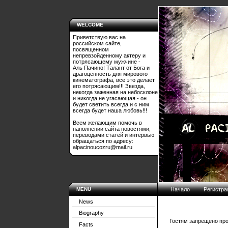
WELCOME
Приветствую вас на
российском сайте,
посвященном
непревзойденному актеру и
потрясающему мужчине -
Аль Пачино! Талант от Бога и
драгоценность для мирового
кинематографа, все это делает
его потрясающим!!! Звезда,
некогда заженная на небосклоне
и никогда не угасающая - он
будет светить всегда и с ним
всегда будет наша любовь!!!
Всем желающим помочь в
наполнении сайта новостями,
переводами статей и интервью
обращаться по адресу:
alpacinoucozru@mail.ru
MENU
Начало
Регистра
News
Biography
Гостям запрещено про
Facts