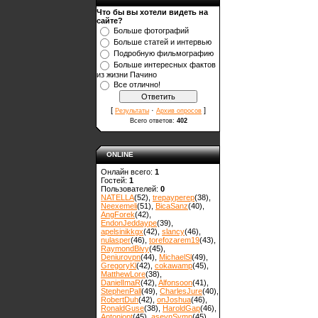
Что бы вы хотели видеть на
сайте?
Больше фотографий
Больше статей и интервью
Подробную фильмографию
Больше интересных фактов
из жизни Пачино
Все отлично!
[
·
]
Результаты
Архив опросов
Всего ответов:
402
ONLINE
Онлайн всего:
1
Гостей:
1
Пользователей:
0
NATELLA
(52)
,
trepayperep
(38)
,
Neexemeli
(51)
,
BicaSanz
(40)
,
AngForek
(42)
,
EndonJeddaype
(39)
,
apelsinikkgx
(42)
,
slancy
(46)
,
nulasper
(46)
,
torefozarem19
(43)
,
RaymondBivy
(45)
,
Deniurovpn
(44)
,
MichaelSl
(49)
,
GregoryKl
(42)
,
cokawamp
(45)
,
MatthewLore
(38)
,
DanielImaR
(42)
,
Alfonsoon
(41)
,
StephenPall
(49)
,
CharlesJure
(40)
,
RobertDuh
(42)
,
onJoshua
(46)
,
RonaldGuse
(38)
,
HaroldGap
(46)
,
Antoniopt
(45)
,
asevnSymn
(45)
,