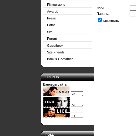
Filmography
Логин:
Awards
Пароль:
Press
запомнить
Fotos
Site
Forum
Guestbook
Site Friends
Book's Godfather
FRIENDS
Баннеры сайта:
POLL