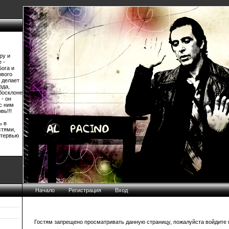
ру и
 -
Бога и
ового
 делает
зда,
босклоне
 - он
 с ним
вь!!!
ь в
стями,
нтервью
Начало
Регистрация
Вход
Гостям запрещено просматривать данную страницу, пожалуйста войдите н