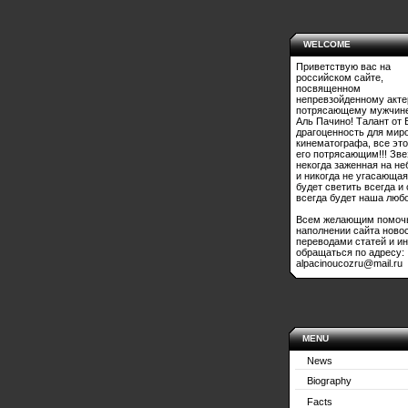
WELCOME
Приветствую вас на
российском сайте,
посвященном
непревзойденному акте
потрясающему мужчине
Аль Пачино! Талант от 
драгоценность для мир
кинематографа, все это
его потрясающим!!! Зве
некогда заженная на не
и никогда не угасающая
будет светить всегда и
всегда будет наша любо
Всем желающим помоч
наполнении сайта ново
переводами статей и и
обращаться по адресу:
alpacinoucozru@mail.ru
MENU
News
Biography
Facts