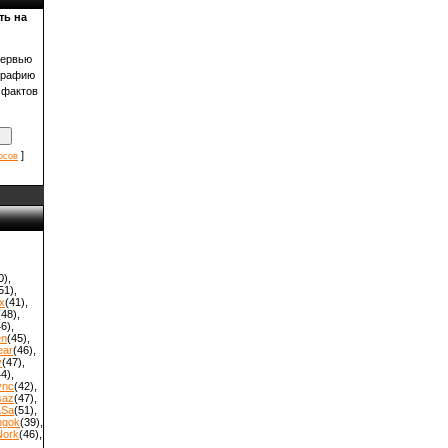
ть на
тервью
графию
 фактов
]
осов
0)
,
51)
,
x
(41)
,
(48)
,
46)
,
en
(45)
,
ear
(46)
,
y
(47)
,
44)
,
ync
(42)
,
saz
(47)
,
aSa
(51)
,
hgok
(39)
,
Nork
(46)
,