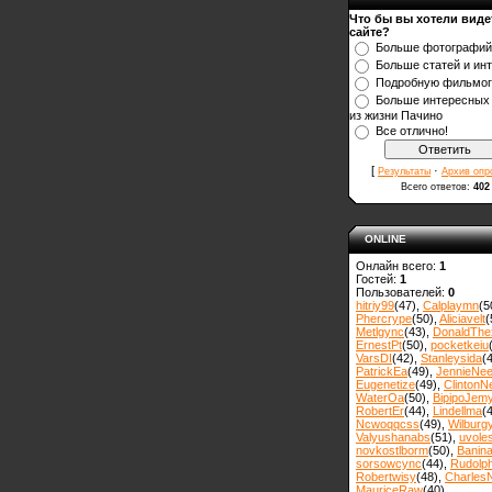
Что бы вы хотели виде
сайте?
Больше фотографий
Больше статей и ин
Подробную фильмо
Больше интересных
из жизни Пачино
Все отлично!
[
·
Результаты
Архив опр
Всего ответов:
402
ONLINE
Онлайн всего:
1
Гостей:
1
Пользователей:
0
hitriy99
(47)
,
Calplaymn
(5
Phercrype
(50)
,
Aliciavelt
(
Metlgync
(43)
,
DonaldThe
ErnestPt
(50)
,
pocketkeiu
VarsDI
(42)
,
Stanleysida
(
PatrickEa
(49)
,
JennieNe
Eugenetize
(49)
,
ClintonN
WaterOa
(50)
,
BipipoJem
RobertEr
(44)
,
Lindellma
(
Ncwoqqcss
(49)
,
Wilburg
Valyushanabs
(51)
,
uvole
novkostlborm
(50)
,
Вanin
sorsowcync
(44)
,
Rudolp
Robertwisy
(48)
,
Charles
MauriceRaw
(40)
,