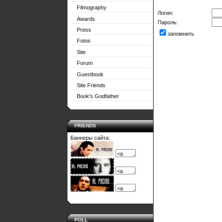
Filmography
Логин:
Awards
Пароль:
Press
запомнить
Fotos
Site
Forum
Guestbook
Site Friends
Book's Godfather
FRIENDS
Баннеры сайта:
POLL