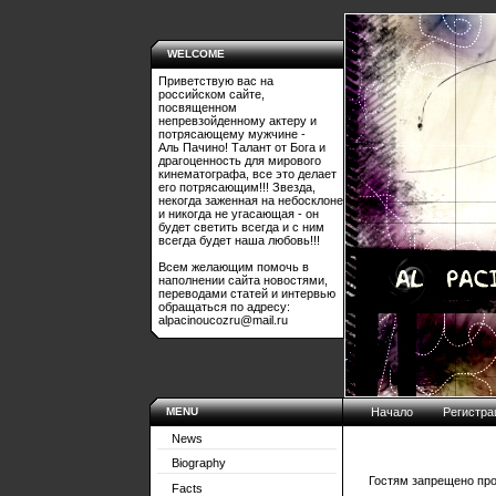
WELCOME
Приветствую вас на
российском сайте,
посвященном
непревзойденному актеру и
потрясающему мужчине -
Аль Пачино! Талант от Бога и
драгоценность для мирового
кинематографа, все это делает
его потрясающим!!! Звезда,
некогда заженная на небосклоне
и никогда не угасающая - он
будет светить всегда и с ним
всегда будет наша любовь!!!
Всем желающим помочь в
наполнении сайта новостями,
переводами статей и интервью
обращаться по адресу:
alpacinoucozru@mail.ru
MENU
Начало
Регистра
News
Biography
Гостям запрещено про
Facts