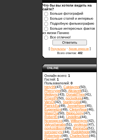
Что бы вы хотели видеть на
сайте?
Больше фотографий
Больше статей и интервью
Подробную фильмографию
Больше интересных фактов
из жизни Пачино
Все отлично!
[
·
]
Результаты
Архив опросов
Всего ответов:
402
ONLINE
Онлайн всего:
1
Гостей:
1
Пользователей:
0
hitriy99
(47)
,
Calplaymn
(50)
,
Phercrype
(50)
,
Aliciavelt
(51)
,
Metlgync
(43)
,
DonaldThex
(41)
,
ErnestPt
(50)
,
pocketkeiu
(48)
,
VarsDI
(42)
,
Stanleysida
(46)
,
PatrickEa
(49)
,
JennieNeen
(45)
,
Eugenetize
(49)
,
ClintonNear
(46)
,
WaterOa
(50)
,
BipipoJemy
(47)
,
RobertEr
(44)
,
Lindellma
(44)
,
Ncwoqqcss
(49)
,
Wilburgync
(42)
,
Valyushanabs
(51)
,
uvolesaz
(47)
,
novkostlborm
(50)
,
ВaninaSa
(51)
,
sorsowcync
(44)
,
Rudolphgok
(39)
,
Robertwisy
(48)
,
CharlesNork
(46)
,
MauriceRaw
(40)
,