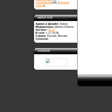
LavrentAsath
(48)
, [
Полный
список
]
ABOUT SITE
Админ и Дизайн:
Алена
Модераторы:
[denis]
OXanna
Хостинг:
UcoZ
В сети:
с 17.10.06
Страна:
Россия, Москва
Спонсор:
COUNTER