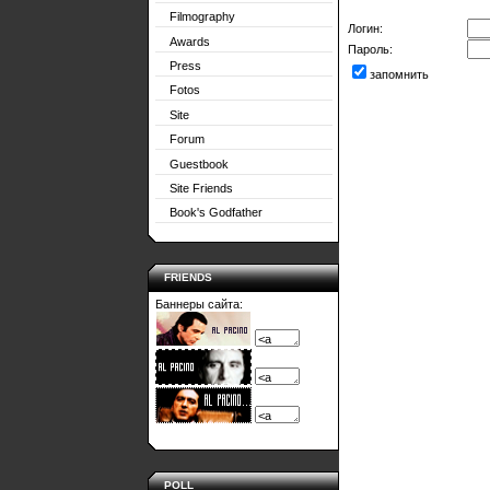
Filmography
Логин:
Awards
Пароль:
Press
запомнить
Fotos
Site
Forum
Guestbook
Site Friends
Book's Godfather
FRIENDS
Баннеры сайта:
POLL