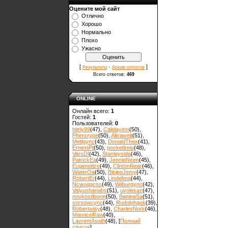
Оцените мой сайт
Отлично
Хорошо
Нормально
Плохо
Ужасно
[
·
]
Результаты
Архив опросов
Всего ответов:
469
ONLINE
Онлайн всего:
1
Гостей:
1
Пользователей:
0
hitriy99
(47)
,
Calplaymn
(50)
,
Phercrype
(50)
,
Aliciavelt
(51)
,
Metlgync
(43)
,
DonaldThex
(41)
,
ErnestPt
(50)
,
pocketkeiu
(48)
,
VarsDI
(42)
,
Stanleysida
(46)
,
PatrickEa
(49)
,
JennieNeen
(45)
,
Eugenetize
(49)
,
ClintonNear
(46)
,
WaterOa
(50)
,
BipipoJemy
(47)
,
RobertEr
(44)
,
Lindellma
(44)
,
Ncwoqqcss
(49)
,
Wilburgync
(42)
,
Valyushanabs
(51)
,
uvolesaz
(47)
,
novkostlborm
(50)
,
ВaninaSa
(51)
,
sorsowcync
(44)
,
Rudolphgok
(39)
,
Robertwisy
(48)
,
CharlesNork
(46)
,
MauriceRaw
(40)
,
LavrentAsath
(48)
, [
Полный
список
]