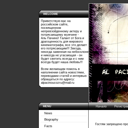
WELCOME
Приветствую вас на
российском сайте,
посвященном
непревзойденному актеру и
потрясающему мужчине -
Аль Пачино! Талант от Бога и
драгоценность для мирового
кинематографа, все это делает
его потрясающим!!! Звезда,
некогда заженная на небосклоне
и никогда не угасающая - он
будет светить всегда и с ним
всегда будет наша любовь!!!
Всем желающим помочь в
наполнении сайта новостями,
переводами статей и интервью
обращаться по адресу:
alpacinoucozru@mail.ru
MENU
Начало
Регистра
News
Biography
Гостям запрещено про
Facts