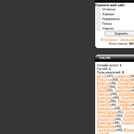
Оцените мой сайт
Отлично
Хорошо
Нормально
Плохо
Ужасно
[
·
Результаты
Архив опр
Всего ответов:
469
ONLINE
Онлайн всего:
1
Гостей:
1
Пользователей:
0
hitriy99
(47)
,
Calplaymn
(5
Phercrype
(50)
,
Aliciavelt
(
Metlgync
(43)
,
DonaldThe
ErnestPt
(50)
,
pocketkeiu
VarsDI
(42)
,
Stanleysida
(
PatrickEa
(49)
,
JennieNe
Eugenetize
(49)
,
ClintonN
WaterOa
(50)
,
BipipoJem
RobertEr
(44)
,
Lindellma
(
Ncwoqqcss
(49)
,
Wilburg
Valyushanabs
(51)
,
uvole
novkostlborm
(50)
,
Вanin
sorsowcync
(44)
,
Rudolp
Robertwisy
(48)
,
Charles
MauriceRaw
(40)
,
LavrentAsath
(48)
, [
Полн
список
]