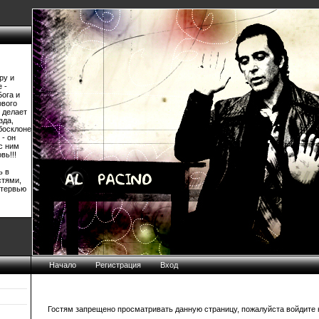
ру и
 -
Бога и
ового
 делает
зда,
босклоне
 - он
 с ним
вь!!!
ь в
стями,
нтервью
Начало
Регистрация
Вход
Гостям запрещено просматривать данную страницу, пожалуйста войдите н