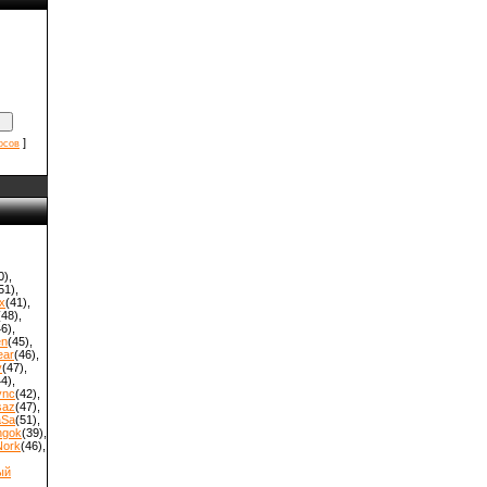
]
осов
0)
,
51)
,
x
(41)
,
(48)
,
46)
,
en
(45)
,
ear
(46)
,
y
(47)
,
44)
,
ync
(42)
,
saz
(47)
,
aSa
(51)
,
hgok
(39)
,
Nork
(46)
,
ый