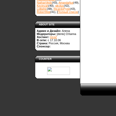
NathanVeds
(43)
,
AmandaNut
(49)
,
Kevinvah
(40)
,
gikolus
(42)
,
Lolitahic
(48)
,
RicardoPype
(43)
,
RobertWat
(41)
, [
Полный список
]
ABOUT SITE
Админ и Дизайн:
Алена
Модераторы:
[denis]
OXanna
Хостинг:
UcoZ
В сети:
с 17.10.06
Страна:
Россия, Москва
Спонсор:
COUNTER