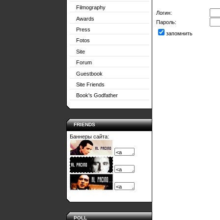
Filmography
Логин:
Awards
Пароль:
Press
запомнить
Fotos
Site
Forum
Guestbook
Site Friends
Book's Godfather
FRIENDS
Баннеры сайта:
POLL