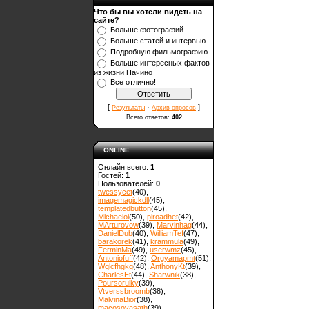
Что бы вы хотели видеть на
сайте?
Больше фотографий
Больше статей и интервью
Подробную фильмографию
Больше интересных фактов
из жизни Пачино
Все отлично!
[
·
]
Результаты
Архив опросов
Всего ответов:
402
ONLINE
Онлайн всего:
1
Гостей:
1
Пользователей:
0
twessycet
(40)
,
imagemagickdll
(45)
,
templatedbutton
(45)
,
Michaeloi
(50)
,
piroadhet
(42)
,
MArturovow
(39)
,
Marvinhag
(44)
,
DanielDub
(40)
,
WilliamTef
(47)
,
barakorek
(41)
,
krammula
(49)
,
FerminMa
(49)
,
userwmz
(45)
,
Antoniofuff
(42)
,
Orgyamapmt
(51)
,
Wqlcfhgkg
(48)
,
AnthonyKt
(39)
,
CharlesEt
(44)
,
Sharwnik
(38)
,
Poursorulky
(39)
,
Vtverssbroomb
(38)
,
MalvinaBior
(38)
,
macosovasath
(39)
,