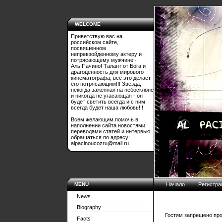
WELCOME
Приветствую вас на
российском сайте,
посвященном
непревзойденному актеру и
потрясающему мужчине -
Аль Пачино! Талант от Бога и
драгоценность для мирового
кинематографа, все это делает
его потрясающим!!! Звезда,
некогда заженная на небосклоне
и никогда не угасающая - он
будет светить всегда и с ним
всегда будет наша любовь!!!
Всем желающим помочь в
наполнении сайта новостями,
переводами статей и интервью
обращаться по адресу:
alpacinoucozru@mail.ru
MENU
Начало
Регистра
News
Biography
Гостям запрещено про
Facts