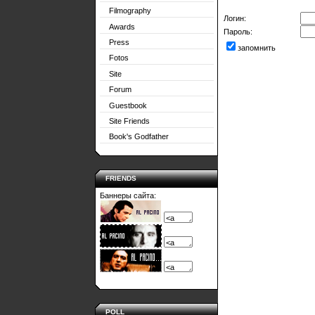
Filmography
Логин:
Awards
Пароль:
Press
запомнить
Fotos
Site
Forum
Guestbook
Site Friends
Book's Godfather
FRIENDS
Баннеры сайта:
POLL