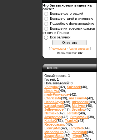
Что бы вы хотели видеть на
сайте?
Больше фотографий
Больше статей и интервью
Подробную фильмографию
Больше интересных фактов
из жизни Пачино
Все отлично!
[
·
]
Результаты
Архив опросов
Всего ответов:
402
ONLINE
Онлайн всего:
1
Гостей:
1
Пользователей:
0
VKHyday
(42)
,
Suicscek
(46)
,
dimetriwa
(40)
,
medyPorwayday
(42)
,
CharlesMa
(39)
,
aazslummA
(42)
,
LichasAsype
(38)
,
miraboosik
(49)
,
varesojaweh
(39)
,
Marilyner
(40)
,
Jeffreymove
(47)
,
Sevinfow
(40)
,
Nemlieka
(42)
,
Jeraldst
(40)
,
Josephmag
(42)
,
Strelevsskii
(38)
,
KostiaKi
(51)
,
FrankAX
(43)
,
Rebeccasunc
(48)
,
EleninjaMa
(42)
,
LarryBreli
(44)
,
Michaelsluro
(42)
,
Patricktab
(46)
,
JosephBoata
(50)
,
Mirpoi
(50)
,
StephenCig
(50)
,
Viviannes
(51)
,