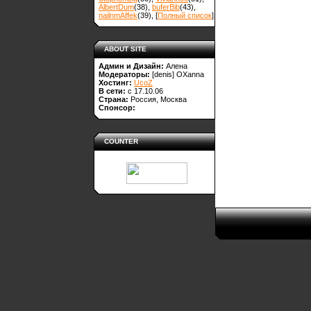
AlbertDum
(38)
,
buferBib
(43)
,
nailnmAffek
(39)
, [
Полный список
]
ABOUT SITE
Админ и Дизайн:
Алена
Модераторы:
[denis]
OXanna
Хостинг:
UcoZ
В сети:
с 17.10.06
Страна:
Россия, Москва
Спонсор:
COUNTER