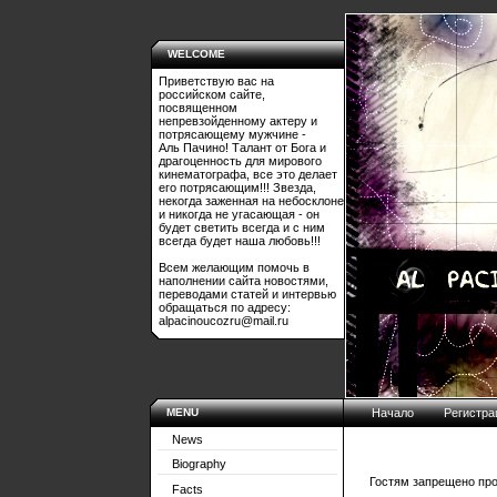
WELCOME
Приветствую вас на
российском сайте,
посвященном
непревзойденному актеру и
потрясающему мужчине -
Аль Пачино! Талант от Бога и
драгоценность для мирового
кинематографа, все это делает
его потрясающим!!! Звезда,
некогда заженная на небосклоне
и никогда не угасающая - он
будет светить всегда и с ним
всегда будет наша любовь!!!
Всем желающим помочь в
наполнении сайта новостями,
переводами статей и интервью
обращаться по адресу:
alpacinoucozru@mail.ru
MENU
Начало
Регистра
News
Biography
Гостям запрещено про
Facts