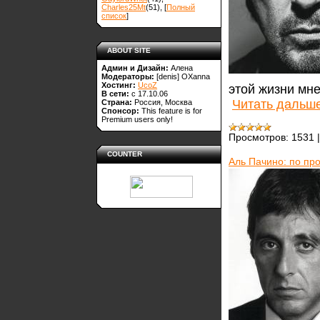
Charles25Mt
(51)
, [
Полный
список
]
ABOUT SITE
Админ и Дизайн:
Алена
Модераторы:
[denis]
OXanna
Хостинг:
UcoZ
этой жизни мн
В сети:
с 17.10.06
Читать дальш
Страна:
Россия, Москва
Спонсор:
This feature is for
Premium users only!
Просмотров:
1531
COUNTER
Аль Пачино: по про