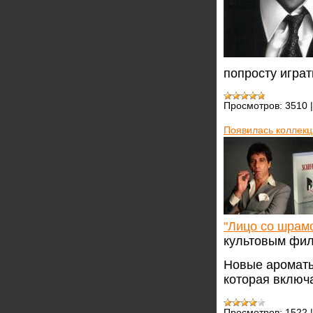
попросту играт
Просмотров:
3510
Появилась коллекц
"Лицо со шрам
культовым фил
Новые ароматы
которая включ
Просмотров:
1522