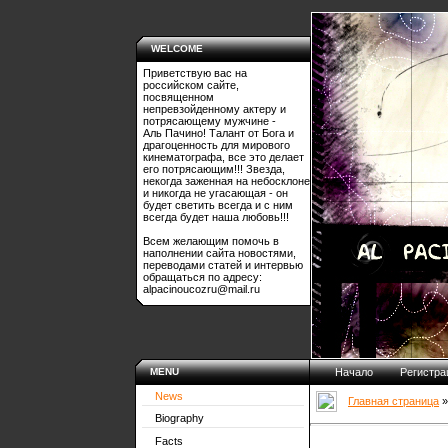
WELCOME
Приветствую вас на
российском сайте,
посвященном
непревзойденному актеру и
потрясающему мужчине -
Аль Пачино! Талант от Бога и
драгоценность для мирового
кинематографа, все это делает
его потрясающим!!! Звезда,
некогда заженная на небосклоне
и никогда не угасающая - он
будет светить всегда и с ним
всегда будет наша любовь!!!
Всем желающим помочь в
наполнении сайта новостями,
переводами статей и интервью
обращаться по адресу:
alpacinoucozru@mail.ru
MENU
Начало
Регистра
News
Главная страница
Biography
Facts