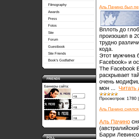
Filmography
Аль Пачино был пе
Awards
Press
Fotos
Вплоть до гло
Site
произошел в 2
Forum
трудно различ
Guestbook
кода.
Site Friends
Этот мужчина 
Book's Godfather
Facebook» и о
The Facebook E
раскрывает тай
FRIENDS
очень модифи
Баннеры сайта:
мон
...
Читать
Просмотров:
1780
Аль Пачино снялся
Аль Пачино
сня
(австралийски
Барри Левинсо
POLL