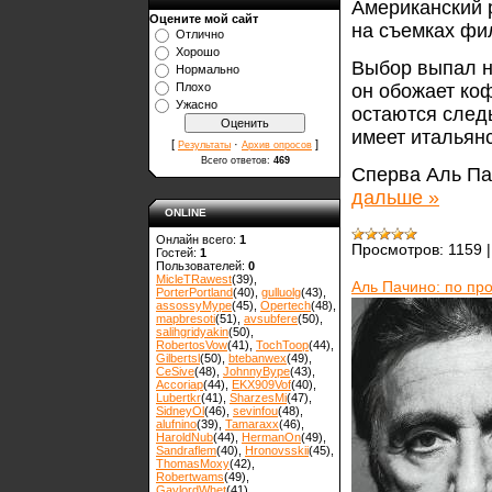
Американский 
Оцените мой сайт
на съемках ф
Отлично
Хорошо
Выбор выпал на
Нормально
он обожает коф
Плохо
Ужасно
остаются следы
имеет итальянс
[
·
]
Результаты
Архив опросов
Всего ответов:
469
Сперва Аль Пач
дальше »
ONLINE
Онлайн всего:
1
Просмотров:
1159
Гостей:
1
Пользователей:
0
MicleTRawest
(39)
,
Аль Пачино: по про
PorterPortland
(40)
,
gulluolg
(43)
,
assossyMype
(45)
,
Opertech
(48)
,
mapbresoti
(51)
,
avsubfere
(50)
,
salihgridyakin
(50)
,
RobertosVow
(41)
,
TochToop
(44)
,
Gilbertsl
(50)
,
btebanwex
(49)
,
CeSive
(48)
,
JohnnyBype
(43)
,
Accoriap
(44)
,
EKX909Vof
(40)
,
Lubertkr
(41)
,
SharzesMi
(47)
,
SidneyOl
(46)
,
sevinfou
(48)
,
alufnino
(39)
,
Tamaraxx
(46)
,
HaroldNub
(44)
,
HermanOn
(49)
,
Sandraflem
(40)
,
Hronovsskii
(45)
,
ThomasMoxy
(42)
,
Robertwams
(49)
,
GaylordWhet
(41)
,