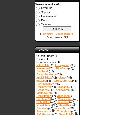
Оцените мой сайт
Отлично
Хорошо
Нормально
Плохо
Ужасно
[
·
]
Результаты
Архив опросов
Всего ответов:
469
ONLINE
Онлайн всего:
1
Гостей:
1
Пользователей:
0
NATELLA
(52)
,
trepayperep
(38)
,
Neexemeli
(51)
,
BicaSanz
(40)
,
AngForek
(42)
,
EndonJeddaype
(39)
,
apelsinikkgx
(42)
,
slancy
(46)
,
nulasper
(46)
,
torefozarem19
(43)
,
RaymondBivy
(45)
,
Deniurovpn
(44)
,
MichaelSl
(49)
,
GregoryKl
(42)
,
cokawamp
(45)
,
MatthewLore
(38)
,
DanielImaR
(42)
,
Alfonsoon
(41)
,
StephenPall
(49)
,
CharlesJure
(40)
,
RobertDuh
(42)
,
onJoshua
(46)
,
RonaldGuse
(38)
,
HaroldGap
(46)
,
Antoniopt
(45)
,
asevnSymn
(45)
,
Spencertor
(39)
,
Emeryhulty
(48)
,
SafoGoritum
(40)
,
GuscPubiEi
(39)
,