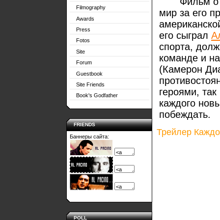
Фильм о жиз
Filmography
мир за его п
Awards
американской
Press
его сыграл
А
Fotos
спорта, долж
Site
команде и н
Forum
(Камерон Диа
Guestbook
противостоян
Site Friends
героями, так
Book's Godfather
каждого новы
побеждать.
FRIENDS
Трейлер Каждо
Баннеры сайта:
POLL