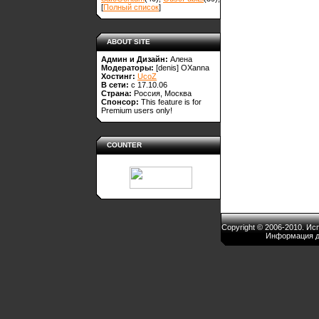
[
Полный список
]
ABOUT SITE
Админ и Дизайн:
Алена
Модераторы:
[denis]
OXanna
Хостинг:
UcoZ
В сети:
с 17.10.06
Страна:
Россия, Москва
Спонсор:
This feature is for
Premium users only!
COUNTER
Copyright © 2006-2010. И
Информация д