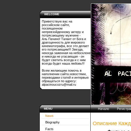
WELCOME
Приветствую вас на
российском сайте,
посвященном
непревзойденному актеру и
потрясающему мужчине -
Аль Пачино! Талант от Бога и
драгоценность для мирового
кинематографа, все это делает
его потрясающим!!! Звезда,
некогда заженная на небосклоне
и никогда не угасающая - он
будет светить всегда и с ним
всегда будет наша любовь!!!
Всем желающим помочь в
наполнении сайта новостями,
переводами статей и интервью
обращаться по адресу:
alpacinoucozru@mail.ru
MENU
Начало
Регистра
News
Описание Кажд
Biography
Facts