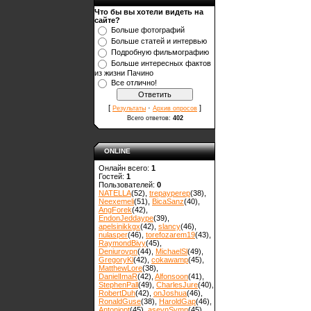
Что бы вы хотели видеть на
сайте?
Больше фотографий
Больше статей и интервью
Подробную фильмографию
Больше интересных фактов
из жизни Пачино
Все отлично!
[
·
]
Результаты
Архив опросов
Всего ответов:
402
ONLINE
Онлайн всего:
1
Гостей:
1
Пользователей:
0
NATELLA
(52)
,
trepayperep
(38)
,
Neexemeli
(51)
,
BicaSanz
(40)
,
AngForek
(42)
,
EndonJeddaype
(39)
,
apelsinikkgx
(42)
,
slancy
(46)
,
nulasper
(46)
,
torefozarem19
(43)
,
RaymondBivy
(45)
,
Deniurovpn
(44)
,
MichaelSl
(49)
,
GregoryKl
(42)
,
cokawamp
(45)
,
MatthewLore
(38)
,
DanielImaR
(42)
,
Alfonsoon
(41)
,
StephenPall
(49)
,
CharlesJure
(40)
,
RobertDuh
(42)
,
onJoshua
(46)
,
RonaldGuse
(38)
,
HaroldGap
(46)
,
Antoniopt
(45)
,
asevnSymn
(45)
,