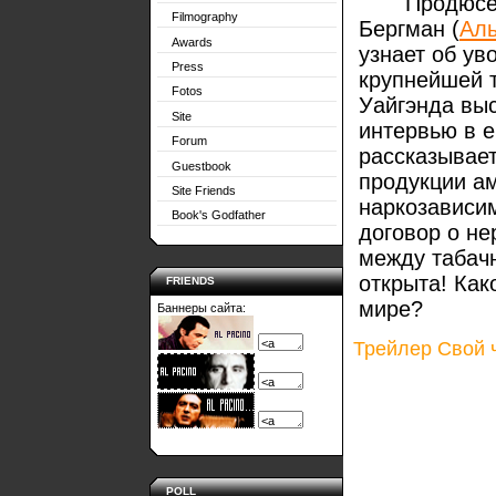
Продюсер п
Filmography
Бергман (
Аль
Awards
узнает об ув
Press
крупнейшей 
Fotos
Уайгэнда вы
Site
интервью в е
Forum
рассказывает
Guestbook
продукции а
Site Friends
наркозависи
Book's Godfather
договор о н
между табач
открыта! Как
FRIENDS
мире?
Баннеры сайта:
Трейлер Свой 
POLL