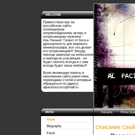
WELCOME
Приветствую вас на
российском сайте,
посвященном
непревзойденному актеру и
потрясающему мужчине -
Аль Пачино! Талант от Бога и
драгоценность для мирового
кинематографа, все это делает
его потрясающим!!! Звезда,
некогда заженная на небосклоне
и никогда не угасающая - он
будет светить всегда и с ним
всегда будет наша любовь!!!
Всем желающим помочь в
наполнении сайта новостями,
переводами статей и интервью
обращаться по адресу:
alpacinoucozru@mail.ru
MENU
Начало
Регистра
News
Описание Свой
Biography
Facts