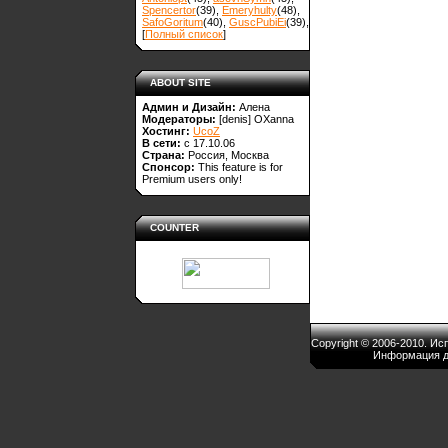
Spencertor
(39)
,
Emeryhulty
(48)
,
SafoGoritum
(40)
,
GuscPubiEi
(39)
,
[
Полный список
]
ABOUT SITE
Админ и Дизайн:
Алена
Модераторы:
[denis]
OXanna
Хостинг:
UcoZ
В сети:
с 17.10.06
Страна:
Россия, Москва
Спонсор:
This feature is for
Premium users only!
COUNTER
Copyright © 2006-2010. И
Информация д