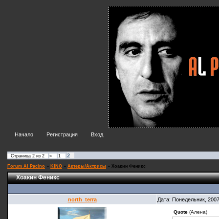
Начало
Регистрация
Вход
2
Страница
2
из
2
«
1
Forum Al Pacino
»
KINO
»
Актеры/Актрисы
»
Хоакин Феникс
Хоакин Феникс
north_terra
Дата: Понедельник, 200
Quote
(Алена)