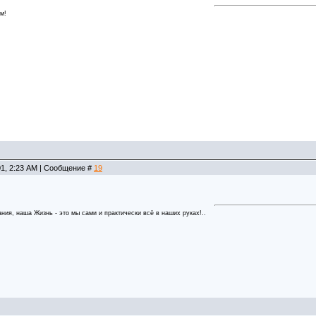
м!
01, 2:23 AM | Сообщение #
19
ния, наша Жизнь - это мы сами и практически всё в наших руках!..