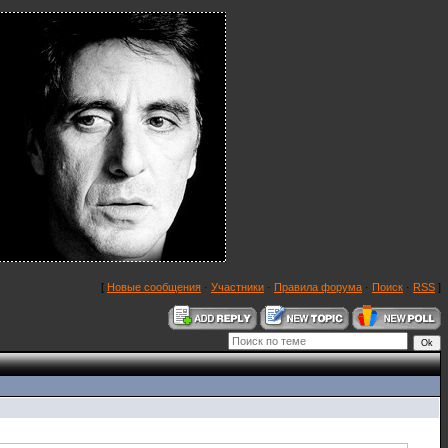
[
Новые сообщения
·
Участники
·
Правила форума
·
Поиск
·
RSS
]