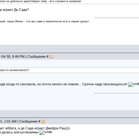
фильм на довольно щекотливую тему - все сказано в названии
тёр играет Де Сада?
ния, наша Жизнь - это мы сами и практически всё в наших руках!..
7-04-30, 9:46 PM | Сообщение #
17
просто великолепно!!!
вроде когда-то смотрела, но почти ничего не помню... Срочно надо просвещаться!
01, 1:01 AM | Сообщение #
18
рает аббата, а де Сада играет Джефри Раш)))
и делись впечатлениями