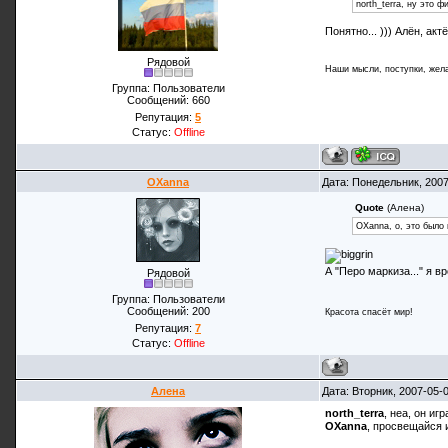
north_terra, ну это 
Понятно... ))) Алён, ак
Рядовой
Наши мысли, поступки, жела
Группа: Пользователи
Сообщений:
660
Репутация:
5
Статус:
Offline
OXanna
Дата: Понедельник, 200
Quote
(Алена)
OXanna, о, это было 
А "Перо маркиза..." я 
Рядовой
Группа: Пользователи
Сообщений:
200
Красота спасёт мир!
Репутация:
7
Статус:
Offline
Алена
Дата: Вторник, 2007-05-
north_terra
, неа, он иг
OXanna
, просвещайся 