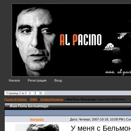
Начало
Регистрация
Вход
2
Страница
2
из
2
«
1
Forum Al Pacino
»
KINO
»
Актеры/Актрисы
»
Жан-Поль Бельмондо
(Jean-Paule Belmondo)
Жан-Поль Бельмондо
leonardo
Дата: Четверг, 2007-10-18, 10:09 PM | 
У меня с Бельмон