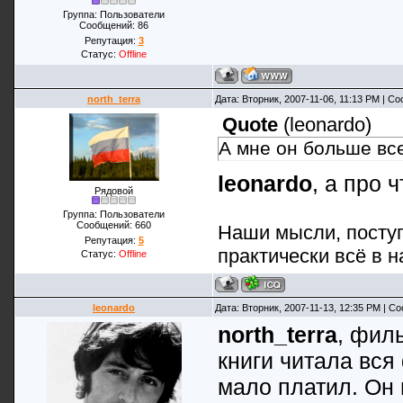
Группа: Пользователи
Сообщений:
86
Репутация:
3
Статус:
Offline
north_terra
Дата: Вторник, 2007-11-06, 11:13 PM | 
Quote
(
leonardo
)
А мне он больше вс
leonardo
, а про 
Рядовой
Группа: Пользователи
Сообщений:
660
Наши мысли, поступ
Репутация:
5
практически всё в н
Статус:
Offline
leonardo
Дата: Вторник, 2007-11-13, 12:35 PM | 
north_terra
, фил
книги читала вся
мало платил. Он 