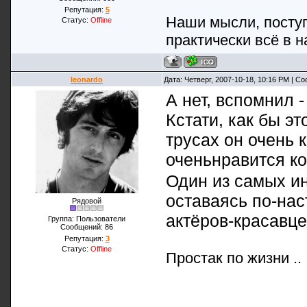
Репутация:
5
Наши мысли, поступ
Статус:
Offline
практически всё в н
leonardo
Дата: Четверг, 2007-10-18, 10:16 PM | 
А нет, вспомнил 
Кстати, как бы эт
трусах он очень 
оченьнравится ко
Один из самых ин
оставаясь по-на
Рядовой
актёров-красавце
Группа: Пользователи
Сообщений:
86
Репутация:
3
Статус:
Offline
Простак по жизни ..