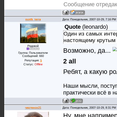
Сообщение отреда
north_terra
Дата: Понедельник, 2007-10-29, 7:16 PM
Quote
(
leonardo
)
Один из самых интер
настоящему крутым 
Рядовой
Возможно, да...
Группа: Пользователи
Сообщений:
660
2 all
Репутация:
5
Статус:
Offline
Ребят, а какую р
Наши мысли, поступ
практически всё в н
чертенок21
Дата: Понедельник, 2007-10-29, 8:31 PM
Ну, мне наприме