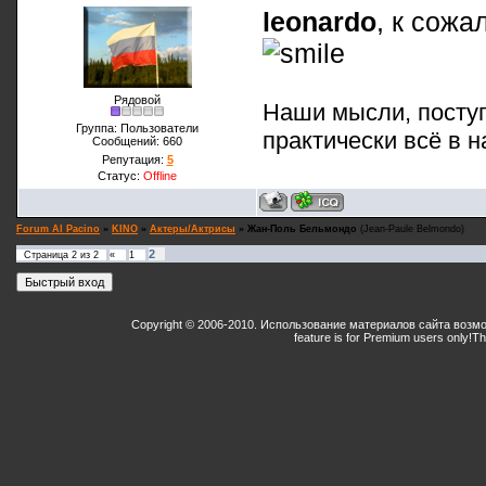
leonardo
, к сожа
Рядовой
Наши мысли, поступ
Группа: Пользователи
практически всё в н
Сообщений:
660
Репутация:
5
Статус:
Offline
Forum Al Pacino
»
KINO
»
Актеры/Актрисы
»
Жан-Поль Бельмондо
(Jean-Paule Belmondo)
2
Страница
2
из
2
«
1
Copyright © 2006-2010. Использование материалов сайта возм
feature is for Premium users only!
Th