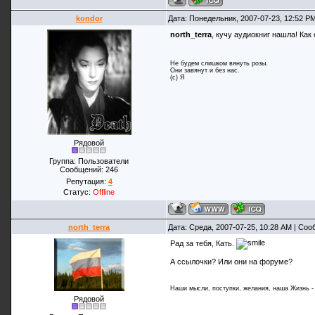
kondor
Дата: Понедельник, 2007-07-23, 12:52 P
north_terra
, кучу аудиокниг нашла! Как 
Не будем слишком вянуть розы.
Они завянут и без нас.
(с) Я
Рядовой
Группа: Пользователи
Сообщений:
246
Репутация:
4
Статус:
Offline
north_terra
Дата: Среда, 2007-07-25, 10:28 AM | Со
Рад за тебя, Кать.
А ссылочки? Или они на форуме?
Наши мысли, поступки, желания, наша Жизнь - 
Рядовой