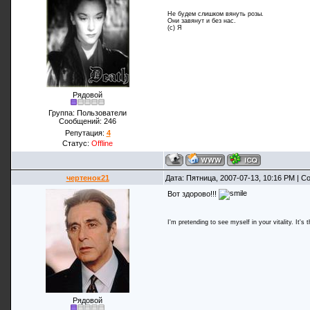
Не будем слишком вянуть розы.
Они завянут и без нас.
(с) Я
Рядовой
Группа: Пользователи
Сообщений:
246
Репутация:
4
Статус:
Offline
чертенок21
Дата: Пятница, 2007-07-13, 10:16 PM | 
Вот здорово!!!
I'm pretending to see myself in your vitality. It's 
Рядовой