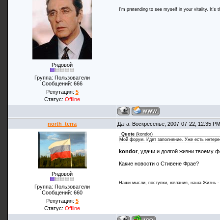
I'm pretending to see myself in your vitality. It's 
Рядовой
Группа: Пользователи
Сообщений:
666
Репутация:
5
Статус:
Offline
north_terra
Дата: Воскресенье, 2007-07-22, 12:35 P
Quote
(
kondor
)
Мой форум. Идет заполнение. Уже есть интер
kondor
, удачи и долгой жизни твоему 
Какие новости о Стивене Фрае?
Рядовой
Наши мысли, поступки, желания, наша Жизнь - 
Группа: Пользователи
Сообщений:
660
Репутация:
5
Статус:
Offline