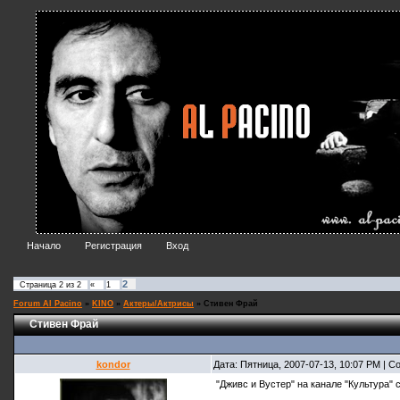
Начало
Регистрация
Вход
2
Страница
2
из
2
«
1
Forum Al Pacino
»
KINO
»
Актеры/Актрисы
»
Стивен Фрай
Стивен Фрай
kondor
Дата: Пятница, 2007-07-13, 10:07 PM | 
"Дживс и Вустер" на канале "Культура" с 3