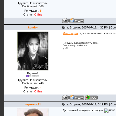
Группа: Пользователи
Сообщений:
666
Репутация:
5
Статус:
Offline
kondor
Дата: Вторник, 2007-07-17, 4:30 PM | С
Мой форум
. Идет заполнение. Уже ест
Не будем слишком вянуть розы.
Они завянут и без нас.
(с) Я
Рядовой
Группа: Пользователи
Сообщений:
246
Репутация:
4
Статус:
Offline
чертенок21
Дата: Вторник, 2007-07-17, 5:19 PM | С
Да оличный получился форум.