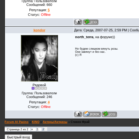
Группа: Пользователи
Сообщений:
660
Репутация:
5
Статус:
Offline
kondor
Дата: Среда, 2007-07-25, 2:59 PM | Соо
north_terra
, на форуме))
Не будем слишком вянуть розы.
Они завянут и без нас.
(с) Я
Рядовой
Группа: Пользователи
Сообщений:
246
Репутация:
4
Статус:
Offline
Forum Al Pacino
»
KINO
»
Актеры/Актрисы
»
Стивен Фрай
2
Страница
2
из
2
«
1