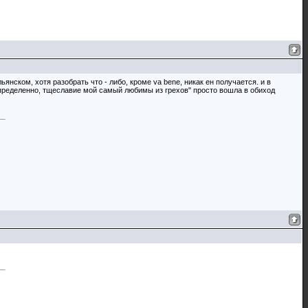
янском, хотя разобрать что - либо, кроме va bene, никак ен получается. и в
 "определенно, тщеславие мой самый любимы из грехов" просто вошла в обиход