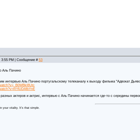
, 3:55 PM | Сообщение #
53
ю Аль Пачино
м интервью Аль Пачино португальскому телеканалу к выходу фильма "Адвокат Дьявола
/watch?v=_B0WBkI8Utc
m/watch?v=RYlUDAfbYnE
разных актеров и актрис, интервью с Аль Пачино начинается где-то с середины перво
 your vitality. It's that simple.