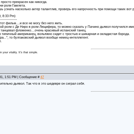
просто прекрасен как никогда.
ни роли Гамлета.
ь узнать насколько актер талантлив, проверь его напрочность при помощи таких вот 
, 8:33 Pm)
---------------
от фильм....и все не могу без него жить.
ой роли с Де Ниро в роли Люцифера, то можно сказать у Пачино дьявол получился им
танцевал фломенко....очень красивый испанский танец.
 типичный американец, вольяжно сидит с тростью и шикарная и окладистая борода.
а...", то булгаковский дьявол вообще немец-интеллегент.
е.
 your vitality. It's that simple.
31, 1:51 PM | Сообщение #
47
тельно дьявол. Так что в это шедевре он сиграл себя.