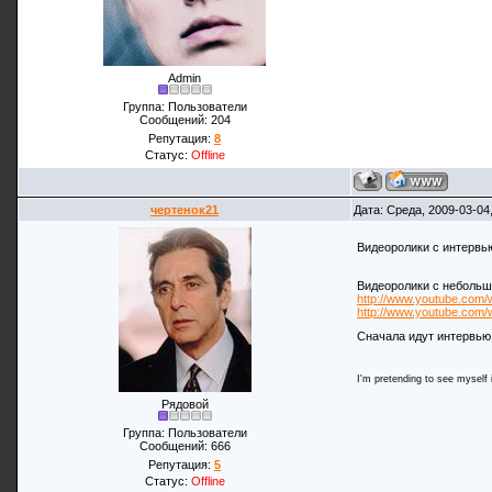
Admin
Группа: Пользователи
Сообщений:
204
Репутация:
8
Статус:
Offline
чертенок21
Дата: Среда, 2009-03-04
Видеоролики с интервь
Видеоролики с небольши
http://www.youtube.com
http://www.youtube.co
Сначала идут интервью 
I'm pretending to see myself in
Рядовой
Группа: Пользователи
Сообщений:
666
Репутация:
5
Статус:
Offline