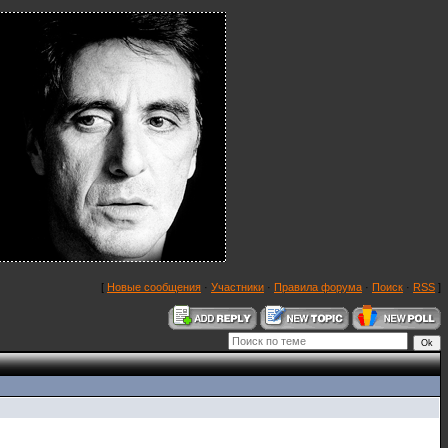
[
Новые сообщения
·
Участники
·
Правила форума
·
Поиск
·
RSS
]