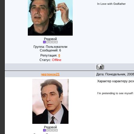
In Love with Godfather
Рядовой
Группа: Пользователи
Сообщений:
6
Репутация:
0
Статус:
Offline
чертенок21
Дата: Понедельник, 2008
Характер характеру роз
I'm pretending to see myself in
Рядовой