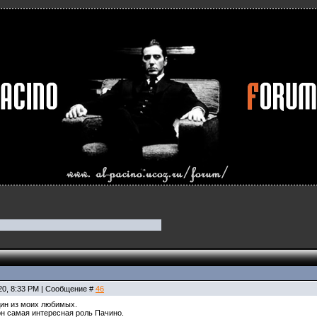
20, 8:33 PM | Сообщение #
46
ин из моих любимых.
н самая интересная роль Пачино.