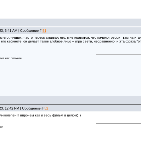
23, 3:41 AM | Сообщение #
51
з его лучших, часто пересматриваю его. мне нравится, что пачино говорит там на италь
 его кабинете, он делает такое злобное лицо + игра света, несравненно! и эта фраза
лает нас сильнее
23, 12:42 PM | Сообщение #
52
еликолепен!!! впрочем как и весь фильм в целом)))
м!