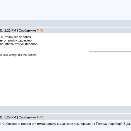
31, 2:21 PM | Сообщение #
48
 он такой же человек.
его такой и характер.
авнивать это уж перебор.
 your vitality. It's that simple.
31, 5:29 PM | Сообщение #
49
. Собственно говоря я и имела ввиду характер и темперамент) Почему перебор? В да