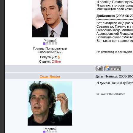
И вообще Пачино здесь 
Я думаю, это роль срод
Мне кажется если хочеш
Добавлено
(2008-06-20
------------------------------
Вот смотрела еще раз эт
Сравнивая, Пачино в эт
Особенно когда Милтон 
А денировский Люцифер
Вспомнив снова "Мастер
Вот такое вот сравнени
Рядовой
Группа: Пользователи
Сообщений:
666
I'm pretending to see myself in
Репутация:
5
Статус:
Offline
Coza_Nostra
Дата: Пятница, 2008-10-
Я думаю Пачино действи
In Love with Godfather
Рядовой