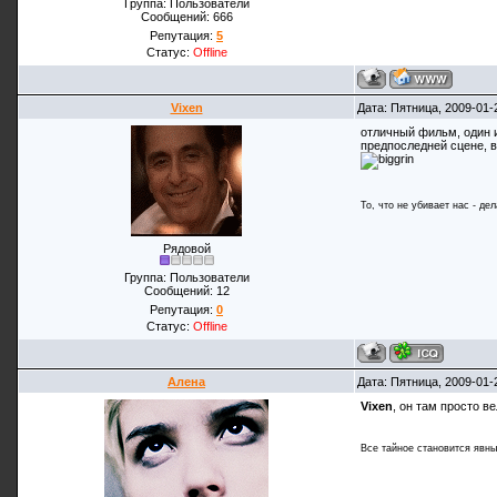
Группа: Пользователи
Сообщений:
666
Репутация:
5
Статус:
Offline
Vixen
Дата: Пятница, 2009-01-
отличный фильм, один и
предпоследней сцене, в
То, что не убивает нас - де
Рядовой
Группа: Пользователи
Сообщений:
12
Репутация:
0
Статус:
Offline
Алена
Дата: Пятница, 2009-01-
Vixen
, он там просто в
Все тайное становится явны