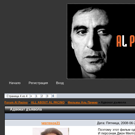
Начало
Регистрация
Вход
4
Страница
4
из
4
«
1
2
3
Forum Al Pacino
»
ALL ABOUT AL PACINO
»
Фильмы Аль Пачино
»
Адвокат дъявола
Адвокат дъявола
чертенок21
Дата: Пятница, 2008-06-
Поэтому этот фильм од
И персонаж Джон Милто