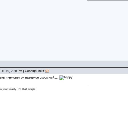
-11-10, 2:28 PM | Сообщение #
50
ень и человек он наверное скромный.....
 your vitality. It's that simple.