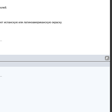
ролей.
еет испанскую или латиноамериканскую окраску.