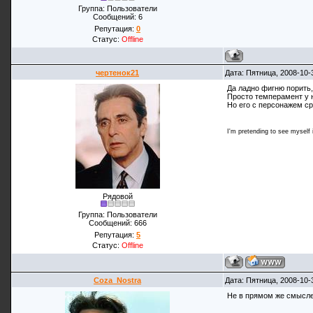
Группа: Пользователи
Сообщений:
6
Репутация:
0
Статус:
Offline
чертенок21
Дата: Пятница, 2008-10-
Да ладно фигню порить,
Просто темперамент у н
Но его с персонажем ср
I'm pretending to see myself in
Рядовой
Группа: Пользователи
Сообщений:
666
Репутация:
5
Статус:
Offline
Coza_Nostra
Дата: Пятница, 2008-10-
Не в прямом же смысле