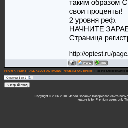
таким образом
свои проценты!
2 уровня реф.
НАЧНИТЕ ЗАРА
Страница регистра
http://optest.ru/pag
Forum Al Pacino
»
ALL ABOUT AL PACINO
»
Фильмы Аль Пачино
»
Работа для вэбмастеро
1
Страница
1
из
1
Copyright © 2006-2010. Использование материалов сайта возм
feature is for Premium users only!
Th