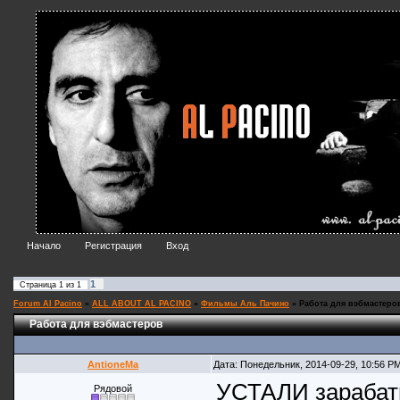
Начало
Регистрация
Вход
1
Страница
1
из
1
Forum Al Pacino
»
ALL ABOUT AL PACINO
»
Фильмы Аль Пачино
»
Работа для вэбмастеро
Работа для вэбмастеров
AntioneMa
Дата: Понедельник, 2014-09-29, 10:56 P
УСТАЛИ зарабат
Рядовой