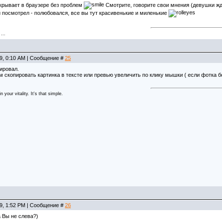
крывает в браузере без проблем
Смотрите, говорите свои мнения (девушки жду
посмотрел - полюбовался, все вы тут красивенькие и миленькие
...
19, 0:10 AM | Сообщение #
25
ировал.
м скопировать картинка в тексте или превью увеличить по клику мышки ( если фотка 
 your vitality. It's that simple.
19, 1:52 PM | Сообщение #
26
а Вы не слева?)