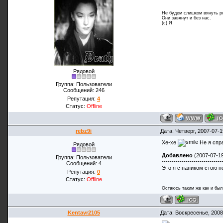
Не будем слишком вянуть р
Они завянут и без нас.
(с) Я
Рядовой
Группа: Пользователи
Сообщений:
246
Репутация:
4
Статус:
Offline
rebz9i
Дата: Четверг, 2007-07-
Хе-хе
Не я спр
Рядовой
Добавлено
(2007-07-19
Группа: Пользователи
------------------------------
Сообщений:
4
Это я с папиком стою 
Репутация:
0
Статус:
Offline
Остаюсь таким же как и был 
Kentavr2105
Дата: Воскресенье, 2008