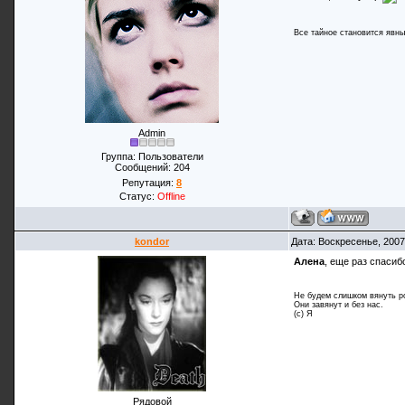
Все тайное становится явны
Admin
Группа: Пользователи
Сообщений:
204
Репутация:
8
Статус:
Offline
kondor
Дата: Воскресенье, 2007
Алена
, еще раз спасибо
Не будем слишком вянуть р
Они завянут и без нас.
(с) Я
Рядовой