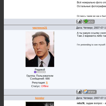
Всё номрально фото от
Остальные фотографии 
Остаюсь таким же как и был 
чертенок21
Дата: Четверг, 2007-07-
А ты какую ссылку скоп
Там 2 варианта либо та
I'm pretending to see myself in
Рядовой
Группа: Пользователи
Сообщений:
666
Репутация:
5
Статус:
Offline
kondor
Дата: Четверг, 2007-07-
rebz9i
, задам вопрос - 