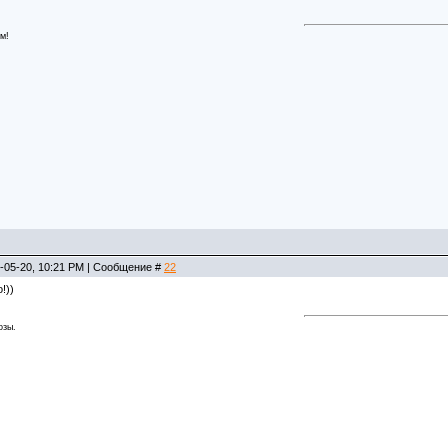
м!
-05-20, 10:21 PM | Сообщение #
22
!))
озы.