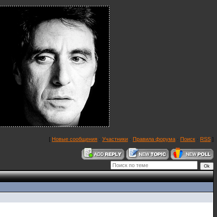
[
Новые сообщения
·
Участники
·
Правила форума
·
Поиск
·
RSS
]