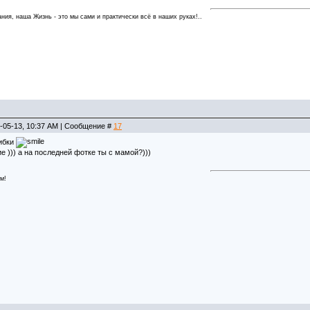
ния, наша Жизнь - это мы сами и практически всё в наших руках!..
-05-13, 10:37 AM | Сообщение #
17
сибки
ие ))) а на последней фотке ты с мамой?)))
м!