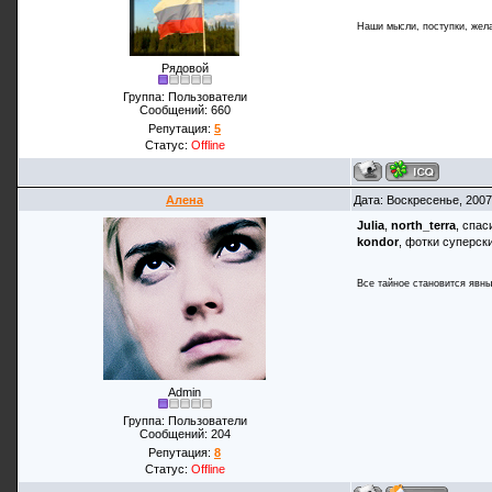
Наши мысли, поступки, жела
Рядовой
Группа: Пользователи
Сообщений:
660
Репутация:
5
Статус:
Offline
Алена
Дата: Воскресенье, 2007
Julia
,
north_terra
, спа
kondor
, фотки суперск
Все тайное становится явны
Admin
Группа: Пользователи
Сообщений:
204
Репутация:
8
Статус:
Offline