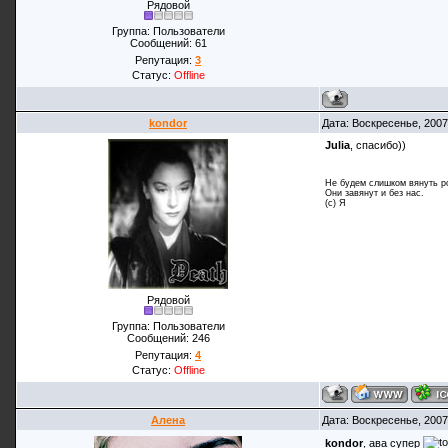
Рядовой
Группа: Пользователи
Сообщений:
61
Репутация:
3
Статус:
Offline
kondor
Дата: Воскресенье, 2007
Julia
, спасибо))
Не будем слишком вянуть р
Они завянут и без нас.
(с) Я
Рядовой
Группа: Пользователи
Сообщений:
246
Репутация:
4
Статус:
Offline
Алена
Дата: Воскресенье, 2007
kondor
, ава супер