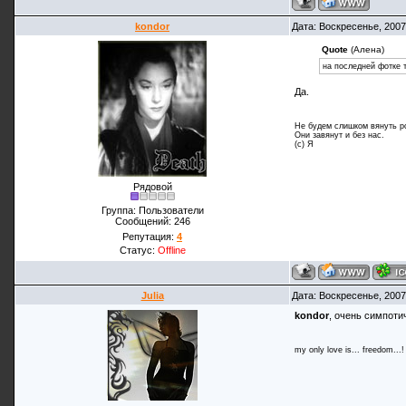
kondor
Дата: Воскресенье, 2007
Quote
(Алена)
на последней фотке т
Да.
Не будем слишком вянуть р
Они завянут и без нас.
(с) Я
Рядовой
Группа: Пользователи
Сообщений:
246
Репутация:
4
Статус:
Offline
Julia
Дата: Воскресенье, 2007
kondor
, очень симпоти
my only love is... freedom...!