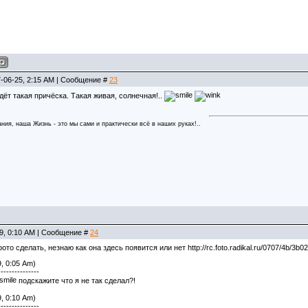
7-06-25, 2:15 AM | Сообщение #
23
дёт такая причёска. Такая живая, солнечная!..
ния, наша Жизнь - это мы сами и практически всё в наших руках!..
19, 0:10 AM | Сообщение #
24
то сделать, незнаю как она здесь появится или нет http://rc.foto.radikal.ru/0707/4b/3b0
, 0:05 Am)
---------------
подскажите что я не так сделал?!
, 0:10 Am)
---------------