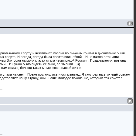
орнолыжному спорту и чемпионат России по лыжным гонкам в дисциплине 50 км
к спорта. И погода, погода была просто волшебной!.. И не важно, что наши
енем Виктория на моих глазах стала чемпионкой России... Поздравления, вот она
и... И нужно было видеть её лицо, её эмоции... )))
ем нам желаю, больше таких моментов в нашей жизни!
 упала на снег... Позже подтянулись и остальные... Я смотрел на этих ещё совсем
представляют нашу страну, они - наше молодое поколение, которым так хочется