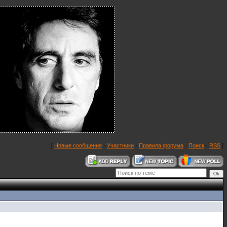
[
Новые сообщения
·
Участники
·
Правила форума
·
Поиск
·
RSS
]