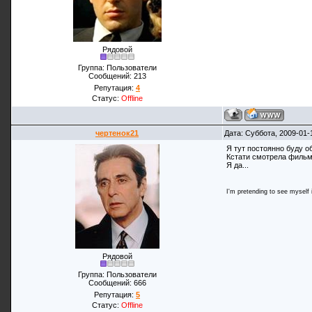
Рядовой
Группа: Пользователи
Сообщений:
213
Репутация:
4
Статус:
Offline
чертенок21
Дата: Суббота, 2009-01-
Я тут постоянно буду о
Кстати смотрела фильм
Я да...
I'm pretending to see myself in
Рядовой
Группа: Пользователи
Сообщений:
666
Репутация:
5
Статус:
Offline