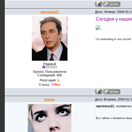
чертенок21
Дата: Четверг, 2009-01-
Сегодня у нашег
I'm pretending to see myself in
Рядовой
Группа: Пользователи
Сообщений:
666
Репутация:
5
Статус:
Offline
Алена
Дата: Вторник, 2009-02-
чертенок21
, человечес
Все тайное становится явны