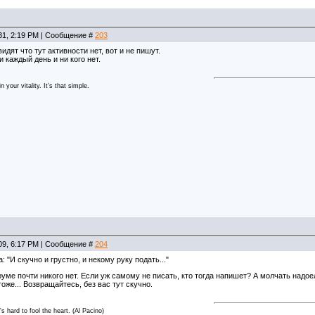
31, 2:19 PM | Сообщение #
203
идят что тут активности нет, вот и не пишут.
 каждый день и ни кого нет.
 your vitality. It's that simple.
09, 6:17 PM | Сообщение #
204
 "И скучно и грустно, и некому руку подать..."
уме почти никого нет. Если уж самому не писать, кто тогда напишет? А молчать надо
тоже... Возвращайтесь, без вас тут скучно.
t's hard to fool the heart. (Al Pacino)