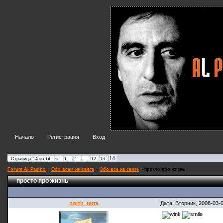
Начало
Регистрация
Вход
14
Страница
14
из
14
«
1
2
…
12
13
Forum Al Pacino
»
Обо всем на свете
»
Обо все на свете
»
просто про жизнь
просто про жизнь
north_terra
Дата: Вторник, 2008-03-