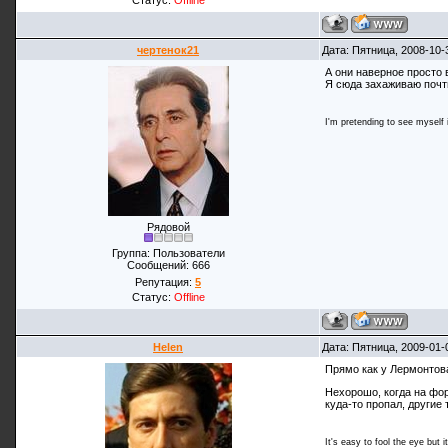
Статус:
Offline
чертенок21
Дата: Пятница, 2008-10-
А они наверное просто в
Я сюда захаживаю почти
I'm pretending to see myself in
Рядовой
Группа: Пользователи
Сообщений:
666
Репутация:
5
Статус:
Offline
Helen
Дата: Пятница, 2009-01-
Прямо как у Лермонтова:
Нехорошо, когда на фор
куда-то пропал, другие 
It's easy to fool the eye but i