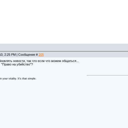
10, 2:25 PM | Сообщение #
205
бновлять новости, так что если что можем общаться...
 "Право на убийство"?
 your vitality. It's that simple.