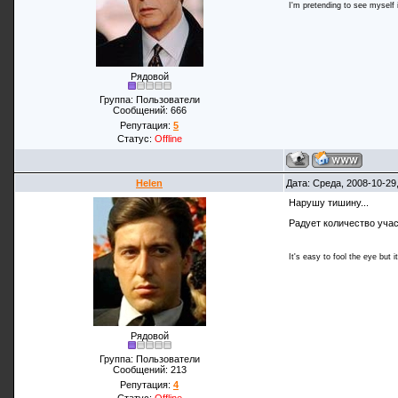
I'm pretending to see myself in
Рядовой
Группа: Пользователи
Сообщений:
666
Репутация:
5
Статус:
Offline
Helen
Дата: Среда, 2008-10-29
Нарушу тишину...
Радует количество учас
It's easy to fool the eye but i
Рядовой
Группа: Пользователи
Сообщений:
213
Репутация:
4