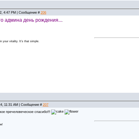
22, 4:47 PM | Сообщение #
206
о админа день рождения...
.
 your vitality. It's that simple.
24, 11:31 AM | Сообщение #
207
кое пречеловеческое спасибо!!!
м!