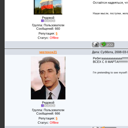
Остаётся надеяться, ч
Наши мысли, поступки, жела
Рядовой
Группа: Пользователи
Сообщений:
660
Репутация:
5
Статус:
Offline
чертенок21
Дата: Суббота, 2008-03-
Ребятаааааааааааа!!!!!!!!!
ВСЕХ С 8 МАРТА!!!!!!!!!!!
I'm pretending to see myself in
Рядовой
Группа: Пользователи
Сообщений:
666
Репутация:
5
Статус:
Offline