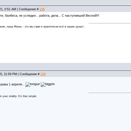
21, 0:51 AM | Сообщение #
198
, балбеса, не уследил... работа, дела... С наступившей Весной!!!
ния, наша Жизнь - это мы сами и практически всё в наших руках!..
25, 11:59 PM | Сообщение #
199
рака 1 апреля...
 your vitality. It's that simple.