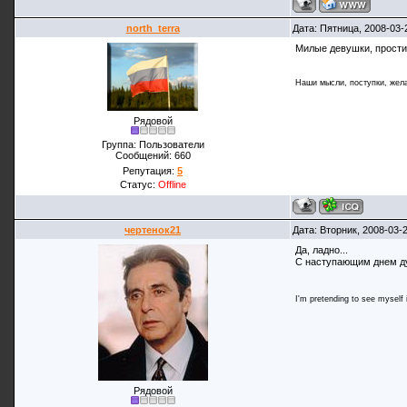
north_terra
Дата: Пятница, 2008-03-
Милые девушки, простите
Наши мысли, поступки, жела
Рядовой
Группа: Пользователи
Сообщений:
660
Репутация:
5
Статус:
Offline
чертенок21
Дата: Вторник, 2008-03-
Да, ладно...
С наступающим днем ду
I'm pretending to see myself in
Рядовой