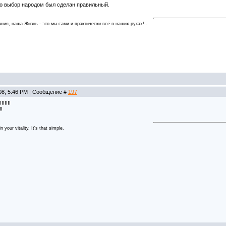
то выбор народом был сделан правильный.
ния, наша Жизнь - это мы сами и практически всё в наших руках!..
08, 5:46 PM | Сообщение #
197
!!!!!
!!
 your vitality. It's that simple.