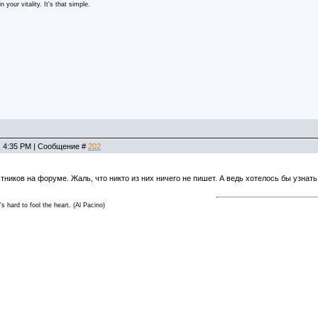
 your vitality. It's that simple.
, 4:35 PM | Сообщение #
202
тников на форуме. Жаль, что никто из них ничего не пишет. А ведь хотелось бы узнать 
t's hard to fool the heart. (Al Pacino)