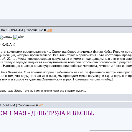
-04-13, 0:41 AM | Сообщение #
200
, 0:41 Am)
---------------
гаты крупными соревнованиями... Среди наиболее значимых финал Кубка России по г
 женщин, который прошёл вчера. Всё-таки такие мероприятия - это настоящий праздни
-ой, 22, ... . Милая светловолосая девушка из р. Коми с подходящим для этого дня им
 в тёплую одежду, подносят ей спутниковый телефон, чтобы она поговорила с родителям
... Настоящее счастье в самоудовлетворении себя как человека, личности. Чего и вс
Юлия Чекалова. Она пришла второй. Выбившись из сил, за финишной чертой она просто
л о том, что ведь, не зная их в лицо, мы проходим мимо на улице и т.д., а ведь они 
з них мы вскоре увидим на Олимпийский играх. Пожелаем им сил и побед!
ния, наша Жизнь - это мы сами и практически всё в наших руках!..
01, 5:41 PM | Сообщение #
201
М 1 МАЯ - ДЕНЬ ТРУДА И ВЕСНЫ.