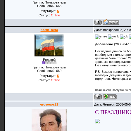
Группа: Пользователи
Сообщений:
666
Репутация:
5
Статус:
Offline
north_terra
Дата: Воскресенье, 2008
Добавлено
(2008-04-13
------------------------------
Последние дни были бо
свободным стилем среди
девушки были только 21
Рядовой
здесь же переодевается
Не скажу ничего нового
Группа: Пользователи
Сообщений:
660
P.S. Вскоре появилась 
молодых девушек и дума
Репутация:
5
гордиться. Некоторых и
Статус:
Offline
Наши мысли, поступки, жела
чертенок21
Дата: Четверг, 2008-05-
С ПРАЗДНИКО